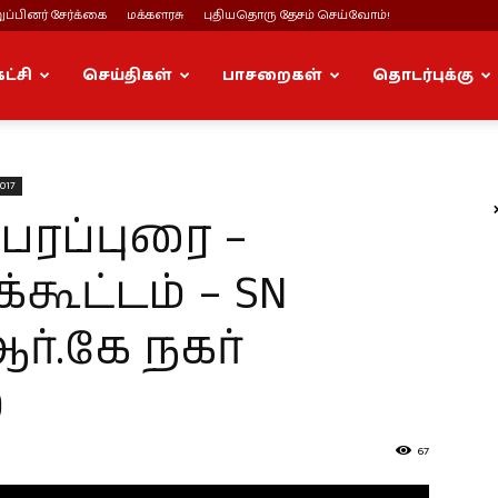
ப்பினர் சேர்க்கை
மக்களரசு
புதியதொரு தேசம் செய்வோம்!
கட்சி
செய்திகள்
பாசறைகள்
தொடர்புக்கு
017
 பரப்புரை –
கூட்டம் – SN
ஆர்.கே நகர்
்
67