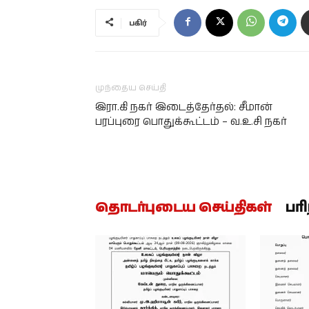
பகிர்
முந்தைய செய்தி
இரா.கி நகர் இடைத்தேர்தல்: சீமான்
பரப்புரை பொதுக்கூட்டம் – வ.உ.சி நகர்
தொடர்புடைய செய்திகள்
பர