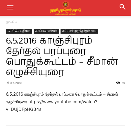
முகப்பு
கட்சி செய்திகள்
காணொலிகள்
சட்டமன்றத் தேர்தல் 2016
6.5.2016 காஞ்சிபுரம்
தேர்தல் பரப்புரை
பொதுக்கூட்டம் – சீமான்
எழுச்சியுரை
மே 7, 2016
55
6.5.2016 காஞ்சிபுரம் தேர்தல் பரப்புரை பொதுக்கூட்டம் – சீமான்
எழுச்சியுரை https://www.youtube.com/watch?
v=DUjDFpHG34s