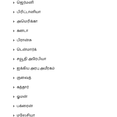
ஜெர்மனி
பிரிட்டானியா
அமெரிக்கா
கனடா
பிரான்சு
டென்மார்க்
சவூதி அரேபியா
ஐக்கிய அரபு அமீரகம்
குவைத்
கத்தார்
ஓமன்
பக்ரைன்
மலேசியா