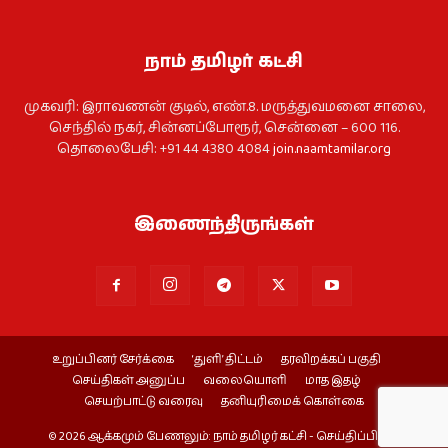
நாம் தமிழர் கட்சி
முகவரி: இராவணன் குடில், எண்.8. மருத்துவமனை சாலை,
செந்தில் நகர், சின்னப்போரூர், சென்னை – 600 116.
தொலைபேசி: +91 44 4380 4084
join.naamtamilar.org
இணைந்திருங்கள்
உறுப்பினர் சேர்க்கை
‘துளி’ திட்டம்
தரவிறக்கப் பகுதி
செய்திகள் அனுப்ப
வலையொளி
மாத இதழ்
செயற்பாட்டு வரைவு
தனியுரிமைக் கொள்கை
© 2026 ஆக்கமும் பேணலும்: நாம் தமிழர் கட்சி - செய்திப்பிரிவு