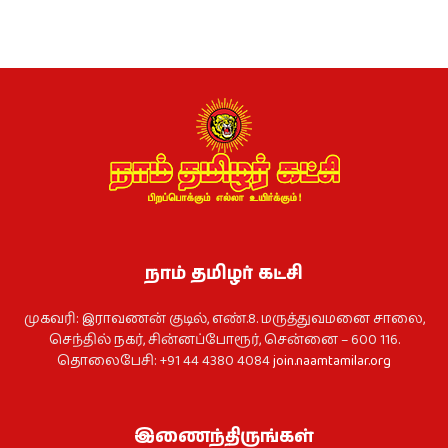
நாம் தமிழர் கட்சி
முகவரி: இராவணன் குடில், எண்.8. மருத்துவமனை சாலை,
செந்தில் நகர், சின்னப்போரூர், சென்னை – 600 116.
தொலைபேசி: +91 44 4380 4084
join.naamtamilar.org
இணைந்திருங்கள்