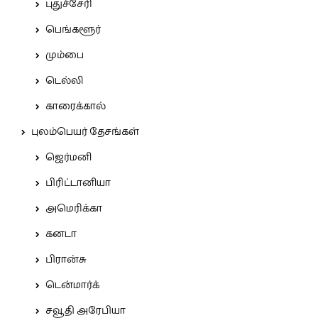
புதுச்சேரி
பெங்களூர்
மும்பை
டெல்லி
காரைக்கால்
புலம்பெயர் தேசங்கள்
ஜெர்மனி
பிரிட்டானியா
அமெரிக்கா
கனடா
பிரான்சு
டென்மார்க்
சவூதி அரேபியா