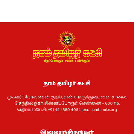
நாம் தமிழர் கட்சி
முகவரி: இராவணன் குடில், எண்.8. மருத்துவமனை சாலை,
செந்தில் நகர், சின்னப்போரூர், சென்னை – 600 116.
தொலைபேசி: +91 44 4380 4084
join.naamtamilar.org
இணைந்திருங்கள்