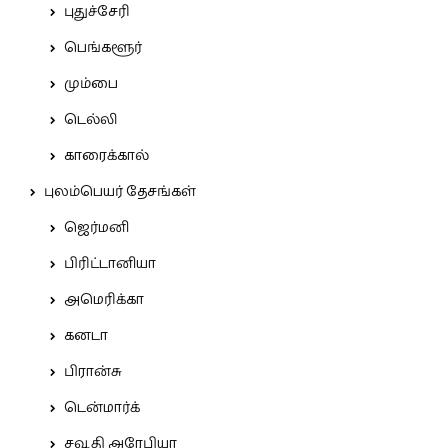
புதுச்சேரி
பெங்களூர்
மும்பை
டெல்லி
காரைக்கால்
புலம்பெயர் தேசங்கள்
ஜெர்மனி
பிரிட்டானியா
அமெரிக்கா
கனடா
பிரான்சு
டென்மார்க்
சவூதி அரேபியா