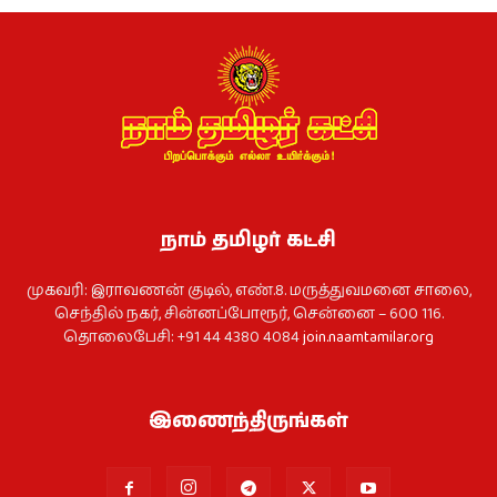
நாம் தமிழர் கட்சி
முகவரி: இராவணன் குடில், எண்.8. மருத்துவமனை சாலை,
செந்தில் நகர், சின்னப்போரூர், சென்னை – 600 116.
தொலைபேசி: +91 44 4380 4084
join.naamtamilar.org
இணைந்திருங்கள்