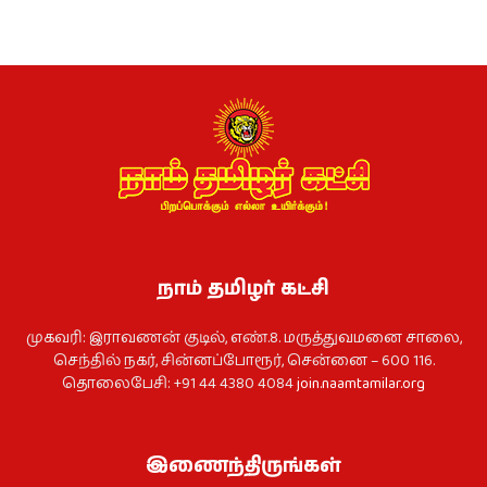
நாம் தமிழர் கட்சி
முகவரி: இராவணன் குடில், எண்.8. மருத்துவமனை சாலை,
செந்தில் நகர், சின்னப்போரூர், சென்னை – 600 116.
தொலைபேசி: +91 44 4380 4084
join.naamtamilar.org
இணைந்திருங்கள்