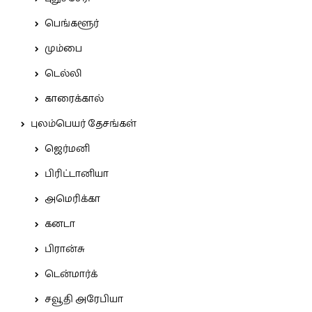
பெங்களூர்
மும்பை
டெல்லி
காரைக்கால்
புலம்பெயர் தேசங்கள்
ஜெர்மனி
பிரிட்டானியா
அமெரிக்கா
கனடா
பிரான்சு
டென்மார்க்
சவூதி அரேபியா