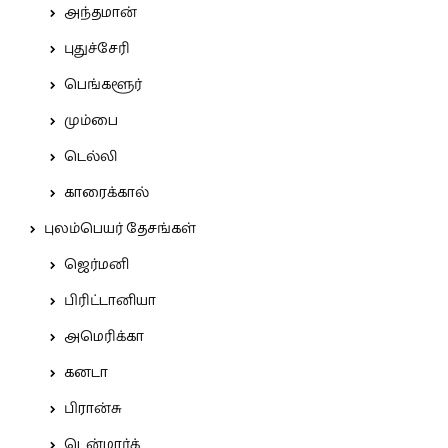
அந்தமான்
புதுச்சேரி
பெங்களூர்
மும்பை
டெல்லி
காரைக்கால்
புலம்பெயர் தேசங்கள்
ஜெர்மனி
பிரிட்டானியா
அமெரிக்கா
கனடா
பிரான்சு
டென்மார்க்