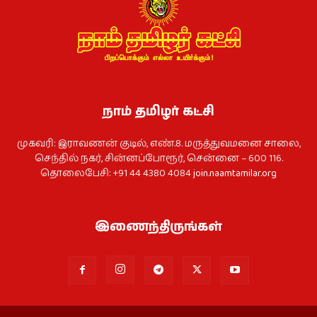
நாம் தமிழர் கட்சி
முகவரி: இராவணன் குடில், எண்.8. மருத்துவமனை சாலை,
செந்தில் நகர், சின்னப்போரூர், சென்னை – 600 116.
தொலைபேசி: +91 44 4380 4084
join.naamtamilar.org
இணைந்திருங்கள்