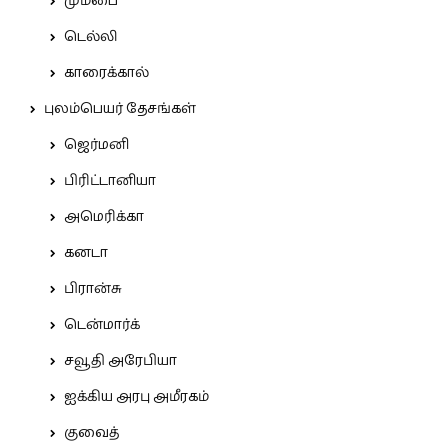
மும்பை
டெல்லி
காரைக்கால்
புலம்பெயர் தேசங்கள்
ஜெர்மனி
பிரிட்டானியா
அமெரிக்கா
கனடா
பிரான்சு
டென்மார்க்
சவூதி அரேபியா
ஐக்கிய அரபு அமீரகம்
குவைத்