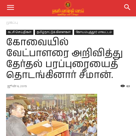
முகப்பு
கட்சி செய்திகள்
தமிழ்நாட்டுக் கிளைகள்
கோயம்புத்தூர் மாவட்டம்
கோவையில்
வேட்பாளரை அறிவித்து
தேர்தல் பரப்புரையைத்
தொடங்கினார் சீமான்.
ஜூன் 6, 2015
63