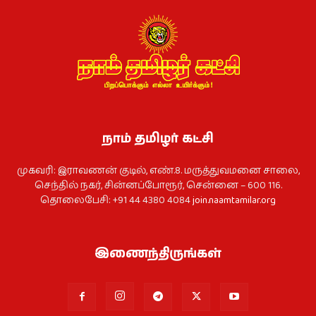
நாம் தமிழர் கட்சி
முகவரி: இராவணன் குடில், எண்.8. மருத்துவமனை சாலை,
செந்தில் நகர், சின்னப்போரூர், சென்னை – 600 116.
தொலைபேசி: +91 44 4380 4084
join.naamtamilar.org
இணைந்திருங்கள்