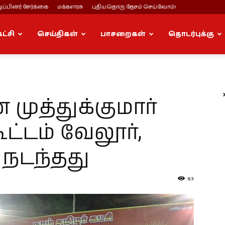
ப்பினர் சேர்க்கை
மக்களரசு
புதியதொரு தேசம் செய்வோம்!
கட்சி
செய்திகள்
பாசறைகள்
தொடர்புக்கு
 முத்துக்குமார்
்டம் வேலூர்,
் நடந்தது
83