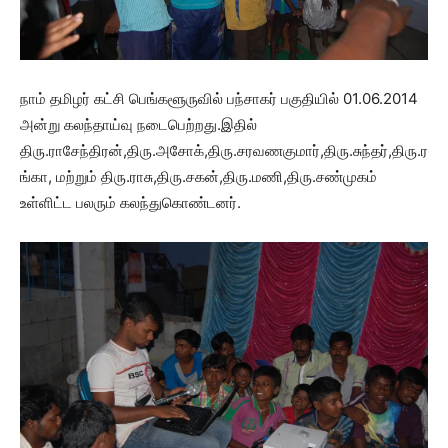
நாம் தமிழர் கட்சி பெங்களூருவில் பந்சாகர் பகுதியில் 01.06.2014
அன்று கலந்தாய்வு நடைபெற்றது.இதில்
திரு.ராசேந்திரன்,திரு.அசோக்,திரு.சரவணகுமார்,திரு.சுந்தர்,திரு.ர
ங்கா, மற்றும் திரு.ராசு,திரு.சகன்,திரு.மணி,திரு.சண்முகம்
உள்ளிட்ட பலரும் கலந்துகொண்டனர்.