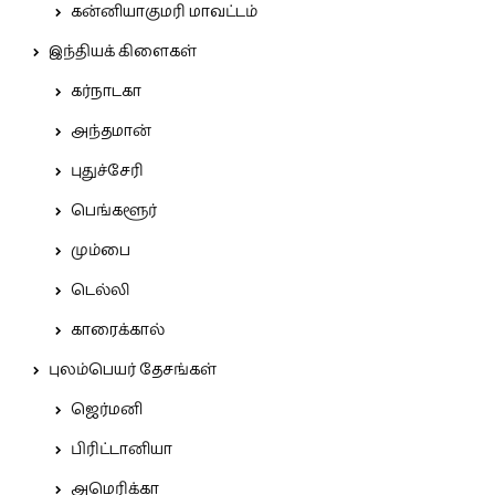
கன்னியாகுமரி மாவட்டம்
இந்தியக் கிளைகள்
கர்நாடகா
அந்தமான்
புதுச்சேரி
பெங்களூர்
மும்பை
டெல்லி
காரைக்கால்
புலம்பெயர் தேசங்கள்
ஜெர்மனி
பிரிட்டானியா
அமெரிக்கா