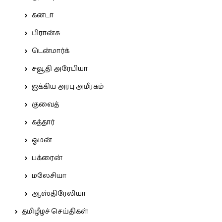
கனடா
பிரான்சு
டென்மார்க்
சவூதி அரேபியா
ஐக்கிய அரபு அமீரகம்
குவைத்
கத்தார்
ஓமன்
பக்ரைன்
மலேசியா
ஆஸ்திரேலியா
தமிழீழச் செய்திகள்