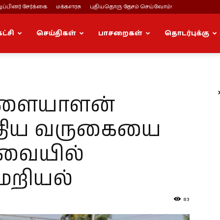
ப்பினர் சேர்க்கை
மக்களரசு
புதியதொரு தேசம் செய்வோம்!
கட்சி
செய்திகள்
பாசறைகள்
தொடர்புக்கு
ொளையாளன்
்திய வருகையை
துவையில்
மறியல்
83