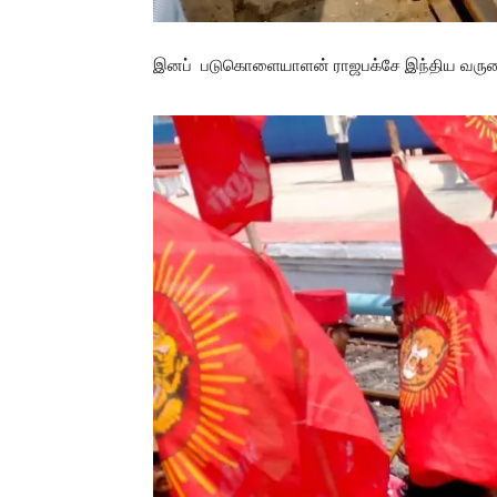
இனப் படுகொளையாளன் ராஜபக்சே இந்திய வருகைய