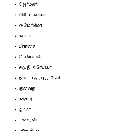
ஜெர்மனி
பிரிட்டானியா
அமெரிக்கா
கனடா
பிரான்சு
டென்மார்க்
சவூதி அரேபியா
ஐக்கிய அரபு அமீரகம்
குவைத்
கத்தார்
ஓமன்
பக்ரைன்
மலேசியா