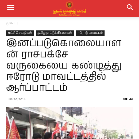
முகப்பு
கட்சி செய்திகள்
தமிழ்நாட்டுக் கிளைகள்
ஈரோடு மாவட்டம்
இனப்படுகொலையாள
ன் ராசபக்சே
வருகையை கண்டித்து
ஈரோடு மாவட்டத்தில்
ஆர்ப்பாட்டம்
மே 26, 2014
46