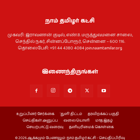
நாம் தமிழர் கட்சி
முகவரி: இராவணன் குடில், எண்.8. மருத்துவமனை சாலை,
செந்தில் நகர், சின்னப்போரூர், சென்னை – 600 116.
தொலைபேசி: +91 44 4380 4084
join.naamtamilar.org
இணைந்திருங்கள்
உறுப்பினர் சேர்க்கை
‘துளி’ திட்டம்
தரவிறக்கப் பகுதி
செய்திகள் அனுப்ப
வலையொளி
மாத இதழ்
செயற்பாட்டு வரைவு
தனியுரிமைக் கொள்கை
© 2026 ஆக்கமும் பேணலும்: நாம் தமிழர் கட்சி - செய்திப்பிரிவு