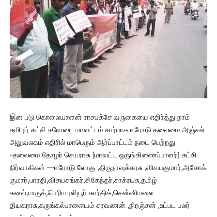
இன படு கொலையாளன் ராசபக்சே வருகையை எதிர்த்து நாம்
தமிழர் கட்சி ஈரோடை மாவட்டம் சார்பாக ஈரோடு தலைமை அஞ்சல்
அலுவலகம் எதிரில் மாபெரும் ஆர்ப்பாட்டம் நடை பெற்றது
-தலைமை தோழர் செயராசு [மாவட்ட ஒருங்கிணைப்பாளர்] கட்சி
நிர்வாகிகள் —ஈரோடு லோகு ,திருநாவுக்கரசு ,விசயகுமார்,அசோக்
குமார்,பாரதி,விசயசங்கர்,சிகேந்
தர்,சாக்ரடீசு,தமிழ்
கனல்,பாருக்,பெரியபுலியூர் கார்திக்,சென்னிமலை
தியகராசு,கருங்கல்பாளையம் சரவணன் ,நிரஞ்சன் ,உட்பட பலர்