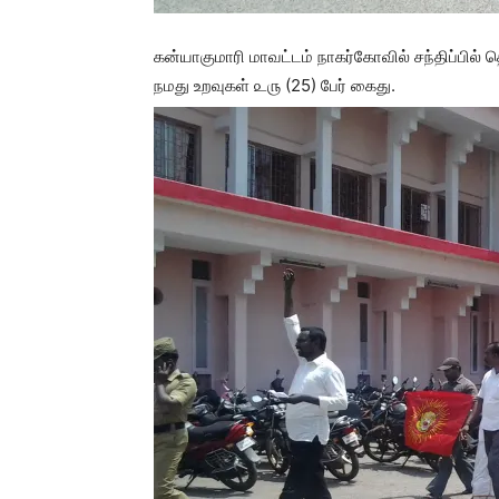
கன்யாகுமாரி மாவட்டம் நாகர்கோவில் சந்திப்பில்
நமது உறவுகள் ௨௫ (25) பேர் கைது.