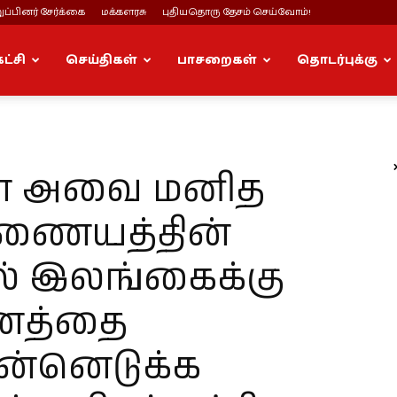
ப்பினர் சேர்க்கை
மக்களரசு
புதியதொரு தேசம் செய்வோம்!
கட்சி
செய்திகள்
பாசறைகள்
தொடர்புக்கு
கள் அவை மனித
ணையத்தின்
ல் இலங்கைக்கு
ானத்தை
ன்னெடுக்க