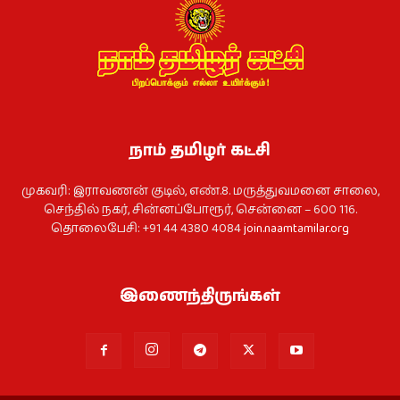
நாம் தமிழர் கட்சி
முகவரி: இராவணன் குடில், எண்.8. மருத்துவமனை சாலை,
செந்தில் நகர், சின்னப்போரூர், சென்னை – 600 116.
தொலைபேசி: +91 44 4380 4084
join.naamtamilar.org
இணைந்திருங்கள்