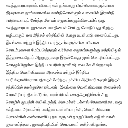
கலந்துரையாடினர். மீனவர்கள் தங்களது பிரச்சினைகளுக்கான
தீர்வுகளை தாங்களாகவே கண்டுகொள்ளும் வகையில் இரண்டு
நாடுகளையும் சேர்ந்த மீனவர் சமூகங்களுக்கிடையில் ஒரு
கலந்துரையாடலுக்கான வசதியைச் செய்து கொடுப்பது சிறந்த
வழியாகும் என இந்தச் சந்திப்பின் போது உடன்பாடு காணப்பட்டது.
இலங்கை மற்றும் இந்திய வர்த்தகர்களுக்கிடையிலான
தொடர்புகளை மேம்படுத்தவும் வர்த்தக சமூகங்களுக்கு மத்தியிலும்
இத்தகையதோர் அணுகுமுறை இதன்போது முன் மொழியப்பட்டது.
கொழும்பிலுள்ள இந்திய உயரிஸ் தானிகர் வை.கே.சிங்ஹாவும்
இந்திய வெளிவிவகார அமைச்சு மற்றும் இந்திய
உயரிஸ்தானிகராலயத்தைச் சேர்ந்த முக்கிய அதிகாரிகளும் இந்தச்
சந்திப்பில் கலந்துகொண்டனர். இலங்கை வெளிவிவகார அமைச்சர்
பேராசிரியர் ஜீ.எல்.பீரிஸ், பாரம்பரியக் கைத்தொழில்கள் சிறு
தொழில் முயற்சி அபிவிருத்தி அமைச்சர் டக்ளஸ் தேவானந்தா, வலு
சக்திவள அமைச்சர் பவித்ரா வன்னியாரச்சி, வெளி விவகார
அமைச்சின் கண்காணிப்பு நாடாளுமன்ற உறுப்பினர் சஜின் வாஸ்
குணவர்த்தன, ஜனாதிபதியின் செயலாளர் லலித் வீரதுங்க,