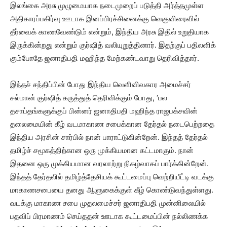
இலங்கை அரசு முழுமையாக நடைமுறைப் படுத்தி அர்த்தமுள்ள
அதிகாரப்பகிர்வு ஊடாக இனப்பிரச்சினைக்கு வெகுவிரைவில்
தீர்வைக் காணவேண்டும் என்றும், இந்திய அரசு இதில் உறுதியாக
இருக்கின்றது என்றும் குர்ஷித் வலியுறுத்தினார். இதற்குப் பதிலளிக்
கும்போதே ஜனாதிபதி மஹிந்த மேற்கண்டவாறு தெரிவித்தார்.
இந்தச் சந்திப்பின் போது இந்திய வெளிவிவகார அமைச்சர்
சல்மான் குர்ஷித் கருத்துத் தெரிவிக்கும் போது, ‘பல
தசாப்தங்களுக்குப் பின்னர் ஜனாதிபதி மஹிந்த ராஜபக்சவின்
தலைமையின் கீழ் வடமாகாண சபைக்கான தேர்தல் நடைபெற்றதை
இந்திய அரசின் சார்பில் நான் பாராட்டுகின்றேன். இந்தத் தேர்தல்
தமிழ்ச் சமூகத்திற்கான ஒரு முக்கியமான கட்டமாகும். நான்
இதனை ஒரு முக்கியமான வரலாற்று நிகழ்வாகப் பார்க்கின்றேன்.
இந்தத் தேர்தலில் தமிழ்த்தேசியக் கூட்டமைப்பு வெற்றியீட்டி வடக்கு
மாகாணசபையை தனது ஆளுகைக்குள் கீழ் கொண்டுவந்துள்ளது.
வடக்கு மாகாண சபை முதலமைச்சர் ஜனாதிபதி முன்னிலையில்
பதவிப் பிரமாணம் செய்ததன் ஊடாக கூட்டமைப்பின் நல்லிணக்க