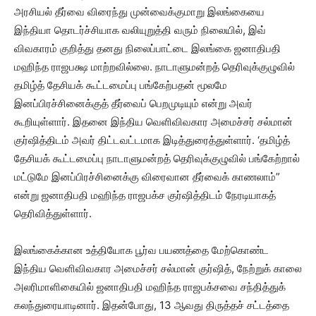
அரசியல் தீர்வை விரைந்து முன்வைக்குமாறு இலங்கையை
இந்தியா தொடர்ச்சியாக வலியுறுத்தி வரும் நிலையில், இவ்
விவகாரம் குறித்து தனது நிலைப்பாட்டை இலங்கை ஜனாதிபதி
மஹிந்த ராஜபக்ஷ மாற்றவில்லை. நாடாளுமன்றத் தெரிவுக்குழுவில்
தமிழ்த் தேசியக் கூட்டமைப்பு பங்கேற்பதன் மூலமே
இனப்பிரச்சினைக்குத் தீர்வைப் பெறமுடியும் என்று அவர்
கூறியுள்ளார். இதனை இந்திய வெளிவிவகார அமைச்சர் சல்மான்
குர்ஷித்திடம் அவர் திட்டவட்டமாக இடித்துரைத்துள்ளார். ‘தமிழ்த்
தேசியக் கூட்டமைப்பு நாடாளுமன்றத் தெரிவுக்குழுவில் பங்கேற்றால்
மட்டுமே இனப்பிரச்சினைக்கு விரைவான தீர்வைக் காணலாம்”
என்று ஜனாதிபதி மஹிந்த ராஜபக்ச குர்ஷித்திடம் நேரடியாகத்
தெரிவித்துள்ளார்.
இலங்கைக்கான உத்தியோக பூர்வ பயணத்தை மேற்கொண்ட
இந்திய வெளிவிவகார அமைச்சர் சல்மான் குர்ஷித், நேற்றுக் காலை
அலரிமாளிகையில் ஜனாதிபதி மஹிந்த ராஜபக்சவை சந்தித்துக்
கலந்துரையாடினார். இதன்போது, 13 ஆவது திருத்தச் சட்டத்தை