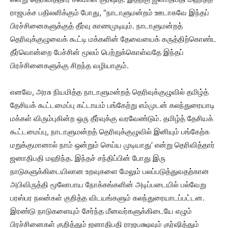
ராஜபக்ச பதிலளிக்கும் போது, “நாடாளுமன்றம் ஊடாகவே இந்தப்
பிரச்சினைகளுக்குத் தீர்வு காணமுடியும். நாடாளுமன்றத்
தெரிவுக்குழுவைக் கூட்டி மக்களின் தேவையைக் கருத்திற்கொண்ட
தீர்வொன்றை பேச்சின் மூலம் பெற்றுக்கொள்வதே இந்தப்
பிரச்சினைகளுக்கு சிறந்த வழியாகும்.
எனவே, அரசு நியமித்த நாடாளுமன்றத் தெரிவுக்குழுவில் தமிழ்த்
தேசியக் கூட்டமைப்பு கட்டாயம் பங்கேற்று எம்முடன் கலந்துரையாடி
மக்கள் விரும்புகின்ற ஒரு தீர்வுக்கு வரவேண்டும். தமிழ்த் தேசியக்
கூட்டமைப்பு, நாடாளுமன்றத் தெரிவுக்குழுவில் இனியும் பங்கேற்க
மறுக்குமானால் நாம் ஒன்றும் செய்ய முடியாது’ என்று தெரிவித்தார்
ஜனாதிபதி மஹிந்த. இந்தச் சந்திப்பின் போது இரு
நாடுகளுக்கிடையிலான உறவுகளை மேலும் பலப்படுத்துவதற்கான
அபிவிருத்தி மூலோபாய நோக்கங்களின் அடிப்படையில் பல்வேறு
பரஸ்பர நலன்கள் குறித்த விடயங்களும் கலந்துரையாடப்பட்டன.
இரண்டு நாடுகளையும் சேர்ந்த மீனவர்களுக்கிடையே எழும்
பிரச்சினைகள் குறித்தும் ஜனாதிபதி ராஜபக்ஷவும் குர்ஷித்தும்