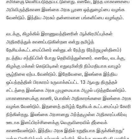
சமிக்ஞை வெளிப்படுத்தப்பட்டுள்ளது. எனவே, இந்த மாகாணசபை
அபிவிருத்திகாண இலங்கை அரசு பூரண ஒத்துழைப்பை வழங்க
வேண்டும். இந்திய அரசும் தன்னாலான பங்களிப்பை வழங்கும்.
வடக்கு, கிழக்கில் இராணுவத்தினரின் ஆக்கிரமிப்புக்கள்
அதிகரித்துக் காணப்படுகின்றன என்று தமிழ்த்
தேசியக்கூட்டமைப்பினர் என்னுடன் நேற்று (நேற்றுமுன்தினம்)
நடத்திய சந்திப்பின் போது தெரிவித்துள்ளனர். எனவே, வடக்கு,
கிழக்கு மக்கள் கெடுபிடிகள் எதுவுமின்றி நிம்மதியாக வாழும்
சூழ்நிலை ஏற்படவேண்டும். இதேவேளை, இலங்கை இந்திய
ஒப்பந்தத்தின் பிரகாரம் உருவாக்கப்பட்ட 13 ஆவது திருத்தச்
சட்டத்தை இலங்கை அரசு முழுமையாக அமுல் படுத்தவேண்டும்.
மாகாணசபைக்கு காணி, பொலிஸ் அதிகாரங்களை இலங்கை அரசு
வழங்க வேண்டும். இதனைத் தமிழ்த் தேசியக் கூட்டமைப்பும் கோரி
நிற்கின்றது. இலங்கை அரசானது அர்த்தமுள்ள அதிகாரப்பகிர்வு
ஊடாக இனப்பிரச்சினைக்கு வெகுவிரைவில் தீர்வைக்
காணவேண்டும். இந்திய அரசு இதில் உறுதியாக இருக்கின்றது”
என்று தெரிவித்தார் சல்மான் குர்ஷித். இதற்கு ஜனாதிபதி மஹிந்த