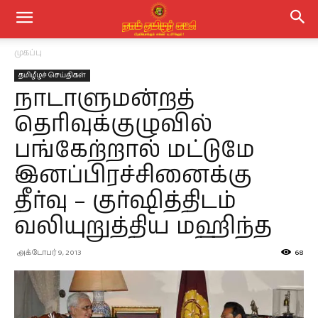
முகப்பு
தமிழீழச் செய்திகள்
நாடாளுமன்றத்
தெரிவுக்குழுவில்
பங்கேற்றால் மட்டுமே
இனப்பிரச்சினைக்கு
தீர்வு – குர்ஷித்திடம்
வலியுறுத்திய மஹிந்த
அக்டோபர் 9, 2013
68