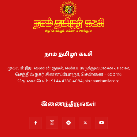
நாம் தமிழர் கட்சி
முகவரி: இராவணன் குடில், எண்.8. மருத்துவமனை சாலை,
செந்தில் நகர், சின்னப்போரூர், சென்னை – 600 116.
தொலைபேசி: +91 44 4380 4084
join.naamtamilar.org
இணைந்திருங்கள்