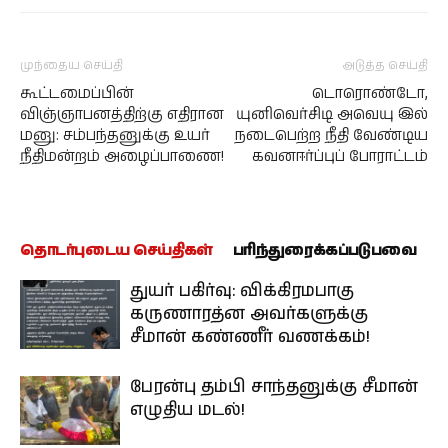
முந்தைய செய்தி
அடுத்த செய்தி
கூட்டமைப்பின்
டொரொண்டோ,
விஞ்ஞாபனத்திற்கு எதிரான
யுனிவெர்சிடி அவெயு இல்
மனு: சம்பந்தனுக்கு உயர்
நடைபெற்ற நீதி வேண்டிய
நீதிமன்றம் அழைப்பாணை!
கவனஈர்ப்புப் போராட்டம்
தொடர்புடைய செய்திகள்
பரிந்துரைக்கப்படுபவை
துயர் பகிர்வு: விக்கிரமபாகு
கருணாரத்ன அவர்களுக்கு
சீமான் கண்ணீர் வணக்கம்!
பேரன்பு தம்பி சாந்தனுக்கு சீமான்
எழுதிய மடல்!