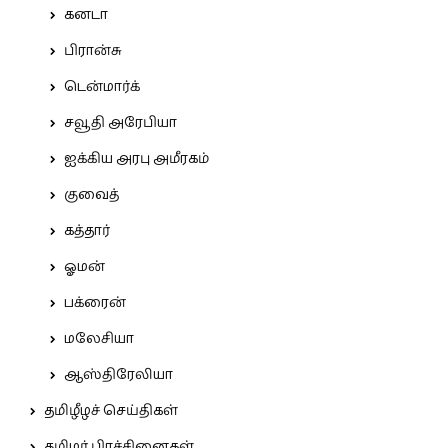
கனடா
பிரான்சு
டென்மார்க்
சவூதி அரேபியா
ஐக்கிய அரபு அமீரகம்
குவைத்
கத்தார்
ஓமன்
பக்ரைன்
மலேசியா
ஆஸ்திரேலியா
தமிழீழச் செய்திகள்
தமிழர் பிரச்சினைகள்