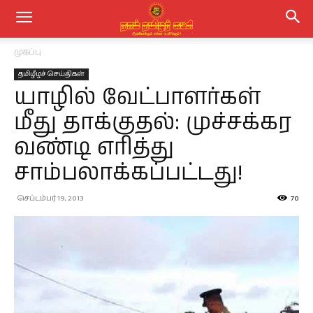
முகப்பு
தமிழீழச் செய்திகள்
யாழில் வேட்பாளர்கள்
மீது தாக்குதல்: முச்சக்கர
வண்டி எரித்து
சாம்பலாக்கப்பட்டது!
செப்டம்பர் 19, 2013
70