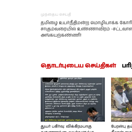
முந்தைய செய்தி
தமிழை உயர்நீதிமன்ற மொழியாக்க கோர
சாகும்வரையில் உண்ணாவிரம் -சட்டவாள
அங்கயற்கண்ணி!
தொடர்புடைய செய்திகள்
பர
துயர் பகிர்வு: விக்கிரமபாகு
பேரன்பு தம