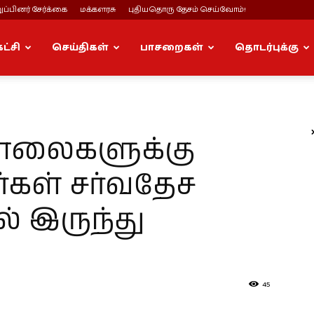
ப்பினர் சேர்க்கை
மக்களரசு
புதியதொரு தேசம் செய்வோம்!
கட்சி
செய்திகள்
பாசறைகள்
தொடர்புக்கு
ொலைகளுக்கு
ள் சர்வதேச
 இருந்து
45