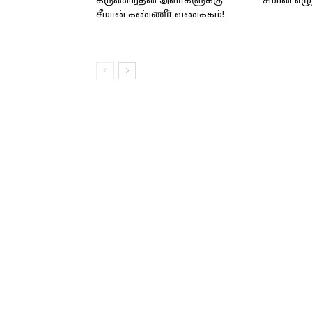
கருணாரத்ன அவர்களுக்கு
சீமான் எழு
சீமான் கண்ணீர் வணக்கம்!