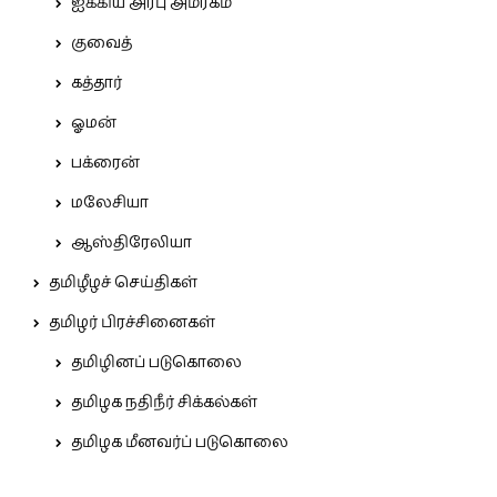
ஐக்கிய அரபு அமீரகம்
குவைத்
கத்தார்
ஓமன்
பக்ரைன்
மலேசியா
ஆஸ்திரேலியா
தமிழீழச் செய்திகள்
தமிழர் பிரச்சினைகள்
தமிழினப் படுகொலை
தமிழக நதிநீர் சிக்கல்கள்
தமிழக மீனவர்ப் படுகொலை