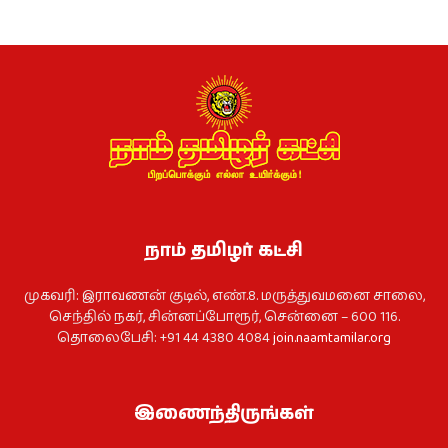
நாம் தமிழர் கட்சி
முகவரி: இராவணன் குடில், எண்.8. மருத்துவமனை சாலை,
செந்தில் நகர், சின்னப்போரூர், சென்னை – 600 116.
தொலைபேசி: +91 44 4380 4084
join.naamtamilar.org
இணைந்திருங்கள்