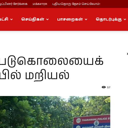
ப்பினர் சேர்க்கை
மக்களரசு
புதியதொரு தேசம் செய்வோம்!
கட்சி
செய்திகள்
பாசறைகள்
தொடர்புக்கு
ன் படுகொலையைக்
யில் மறியல்
57