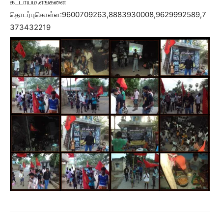
கட்டாயம்.எங்களை
தொடர்புகொள்ள:9600709263,8883930008,9629992589,7
373432219