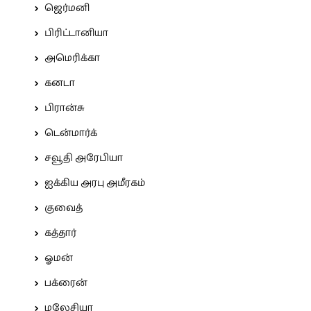
ஜெர்மனி
பிரிட்டானியா
அமெரிக்கா
கனடா
பிரான்சு
டென்மார்க்
சவூதி அரேபியா
ஐக்கிய அரபு அமீரகம்
குவைத்
கத்தார்
ஓமன்
பக்ரைன்
மலேசியா