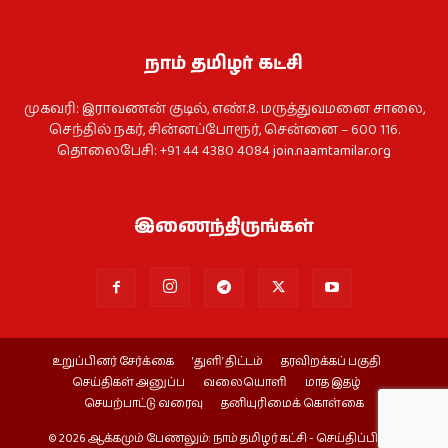
நாம் தமிழர் கட்சி
முகவரி: இராவணன் குடில், எண்.8. மருத்துவமனை சாலை,
செந்தில் நகர், சின்னப்போரூர், சென்னை – 600 116.
தொலைபேசி: +91 44 4380 4084
join.naamtamilar.org
இணைந்திருங்கள்
உறுப்பினர் சேர்க்கை
‘துளி’ திட்டம்
தரவிறக்கப் பகுதி
செய்திகள் அனுப்ப
வலையொளி
மாத இதழ்
செயற்பாட்டு வரைவு
தனியுரிமைக் கொள்கை
© 2026 ஆக்கமும் பேணலும்: நாம் தமிழர் கட்சி - செய்திப்பிரிவு