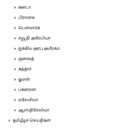
கனடா
பிரான்சு
டென்மார்க்
சவூதி அரேபியா
ஐக்கிய அரபு அமீரகம்
குவைத்
கத்தார்
ஓமன்
பக்ரைன்
மலேசியா
ஆஸ்திரேலியா
தமிழீழச் செய்திகள்