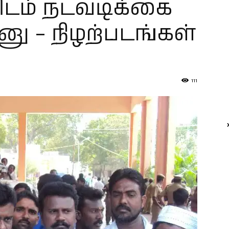
டம் நடவடிக்கை
னு – நிழற்படங்கள்
111