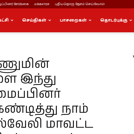
ப்பினர் சேர்க்கை
மக்களரசு
புதியதொரு தேசம் செய்வோம்!
கட்சி
செய்திகள்
பாசறைகள்
தொடர்புக்கு
அணுமின்
ளை இந்து
ைப்பினர்
ண்டித்து நாம்
ெல்வேலி மாவட்ட