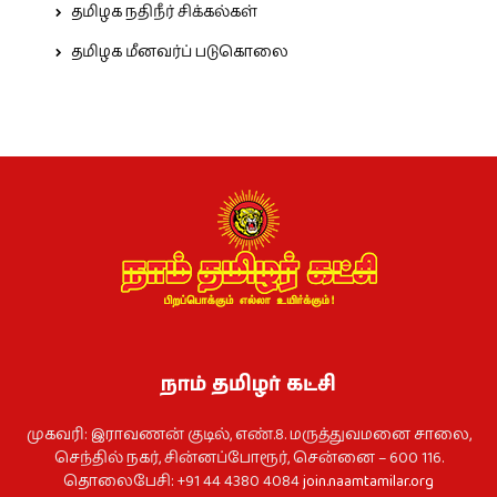
தமிழக நதிநீர் சிக்கல்கள்
தமிழக மீனவர்ப் படுகொலை
நாம் தமிழர் கட்சி
முகவரி: இராவணன் குடில், எண்.8. மருத்துவமனை சாலை,
செந்தில் நகர், சின்னப்போரூர், சென்னை – 600 116.
தொலைபேசி: +91 44 4380 4084
join.naamtamilar.org