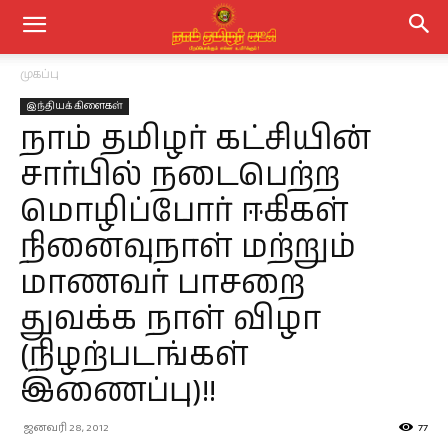
முகப்பு
இந்தியக் கிளைகள்
நாம் தமிழர் கட்சியின்
சார்பில் நடைபெற்ற
மொழிப்போர் ஈகிகள்
நினைவுநாள் மற்றும்
மாணவர் பாசறை
துவக்க நாள் விழா
(நிழற்படங்கள்
இணைப்பு)!!
ஜனவரி 28, 2012
77