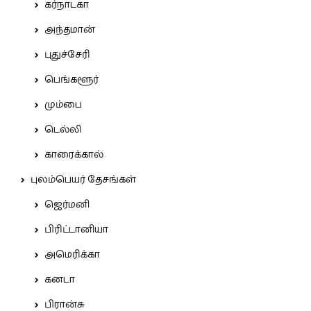
கர்நாடகா
அந்தமான்
புதுச்சேரி
பெங்களூர்
மும்பை
டெல்லி
காரைக்கால்
புலம்பெயர் தேசங்கள்
ஜெர்மனி
பிரிட்டானியா
அமெரிக்கா
கனடா
பிரான்சு