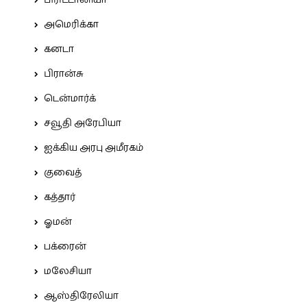
பிரிட்டானியா
அமெரிக்கா
கனடா
பிரான்சு
டென்மார்க்
சவூதி அரேபியா
ஐக்கிய அரபு அமீரகம்
குவைத்
கத்தார்
ஓமன்
பக்ரைன்
மலேசியா
ஆஸ்திரேலியா