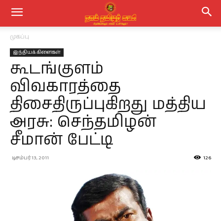
முகப்பு
இந்தியக் கிளைகள்
கூடங்குளம்
விவகாரத்தை
திசைதிருப்புகிறது மத்திய
அரசு: செந்தமிழன்
சீமான் பேட்டி
டிசம்பர் 13, 2011
126