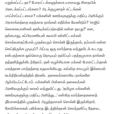
மறுக்கப்பட்டதா? போராட்டங்களுக்காக யாராவது சிறையில்
அடைக்கப்பட்டார்களா? அடக்குமுறைச் சட்டங்கள்
பாய்ச்சப்பட்டனவா? மக்களின் உணர்வுகளுக்கு மதிப்பு அளிக்கும்
அரசாங்கத்தை எதற்காக நாங்கள் எதிர்க்க வேண்டும்? ‘ராஜீவ்
கொலையாளிகள் தண்டிக்கப்படுவதில் என்ன தவறு?’ என,
தங்கபாலு, சுப்பிரமணியன் சுவாமி உள்ளிட்டவர்கள்
சொல்வதைப்போல் முதல்வரும் சொல்லி இருந்தால், நம்மால் என்ன
செய்திருக்க முடியும்? அப்படி ஒரு வார்த்தை வந்துவிடக் கூடாது
என்பதற்காக ஒவ்வொரு நொடியும் தவிப்பும் பதற்றமுமாக நாங்கள்
தத்தளித்துக்கிடந்தோம். தன் எழுச்சியான மக்கள் போராட்டம்தான்
மகத்தான மாற்றத்தை உருவாக்கியது. எவ்வித சாயமும் இல்லாமல்
உயர்நீதிமன்றத்தில் திரண்ட தலைவர்களாகிய நாங்களே
ஆச்சர்யப்பட்டோம். மக்களின் பின்னால் தலைவர்கள்
அணிவகுக்கும் காலம் வந்துவிட்டது. ‘தமிழக மக்களின்
உணர்வுகளுக்கு மதிப்பு அளித்து…’ என்கிற வார்த்தைகளைத்
தீர்மானத்தில் முதல்வர் அழுத்தமாகச் சொல்லி இருக்கிறார்.
கோரிக்கைகள் பலிக்காத இடத்தில்தான் கொந்தளிப்பு தேவை.