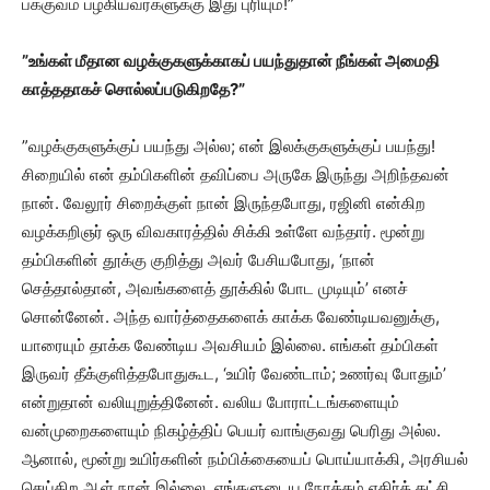
பக்குவம் பழகியவர்களுக்கு இது புரியும்!”
”உங்கள் மீதான வழக்குகளுக்காகப் பயந்துதான் நீங்கள் அமைதி
காத்ததாகச் சொல்லப்படுகிறதே?”
”வழக்குகளுக்குப் பயந்து அல்ல; என் இலக்குகளுக்குப் பயந்து!
சிறையில் என் தம்பிகளின் தவிப்பை அருகே இருந்து அறிந்தவன்
நான். வேலூர் சிறைக்குள் நான் இருந்தபோது, ரஜினி என்கிற
வழக்கறிஞர் ஒரு விவகாரத்தில் சிக்கி உள்ளே வந்தார். மூன்று
தம்பிகளின் தூக்கு குறித்து அவர் பேசியபோது, ‘நான்
செத்தால்தான், அவங்களைத் தூக்கில் போட முடியும்’ எனச்
சொன்னேன். அந்த வார்த்தைகளைக் காக்க வேண்டியவனுக்கு,
யாரையும் தாக்க வேண்டிய அவசியம் இல்லை. எங்கள் தம்பிகள்
இருவர் தீக்குளித்தபோதுகூட, ‘உயிர் வேண்டாம்; உணர்வு போதும்’
என்றுதான் வலியுறுத்தினேன். வலிய போராட்டங்களையும்
வன்முறைகளையும் நிகழ்த்திப் பெயர் வாங்குவது பெரிது அல்ல.
ஆனால், மூன்று உயிர்களின் நம்பிக்கையைப் பொய்யாக்கி, அரசியல்
செய்கிற ஆள் நான் இல்லை. எங்களுடைய நோக்கம் எதிர்க் கட்சி