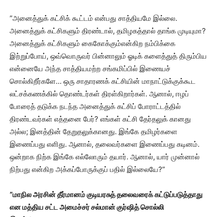
”அனைத்துக் கட்சிக் கூட்டம் என்பது சாத்தியமே இல்லை.
அனைத்துக் கட்சிகளும் திரண்டால், தமிழகத்தால் தாங்க முடியுமா?
அனைத்துக் கட்சிகளும் கைகோக்கும்என்கிற நம்பிக்கை
இற்றுப்போய், ஒவ்வொருவர் பின்னாலும் ஓடிக் களைத்துத் திரும்பிய
என்னையே அந்த சாத்தியமற்ற சங்கமிப்பில் இணையச்
சொல்கிறீர்களே… ஒரு சாதாரணக் கட்சியின் மாநாட்டுக்குக்கூட
லட்சக்கணக்கில் தொண்டர்கள் திரள்கிறார்கள். ஆனால், ஈழப்
போரைத் தடுக்க நடந்த அனைத்துக் கட்சிப் போராட்டத்தில்
திரண்டவர்கள் எத்தனை பேர்? எங்கள் கட்சி தேர்தலுக் கானது
அல்ல; இனத்தின் தேறுதலுக்கானது. இங்கே தமிழர்களை
இணைப்பது எளிது. ஆனால், தலைவர்களை இணைப்பது கடினம்.
ஒன்றாக நிற்க இங்கே எல்லோரும் தயார். ஆனால், யார் முன்னால்
நிற்பது என்கிற அக்கப்போருக்குப் பதில் இல்லையே?”
”மாநில அரசின் தீர்மானம் குடியரசுத் தலைவரைக் கட்டுப்படுத்தாது
என மத்திய சட்ட அமைச்சர் சல்மான் குர்ஷித் சொல்லி