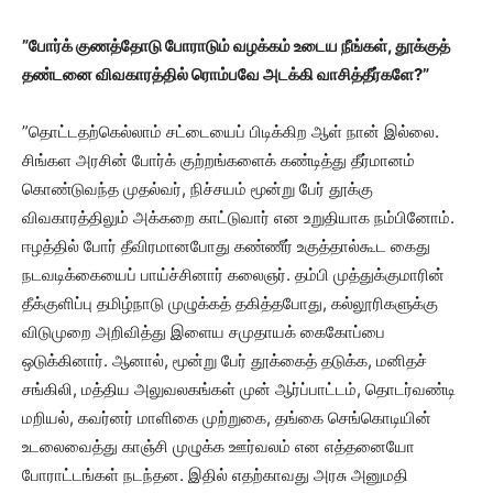
”போர்க் குணத்தோடு போராடும் வழக்கம் உடைய நீங்கள், தூக்குத்
தண்டனை விவகாரத்தில் ரொம்பவே அடக்கி வாசித்தீர்களே?”
”தொட்டதற்கெல்லாம் சட்டையைப் பிடிக்கிற ஆள் நான் இல்லை.
சிங்கள அரசின் போர்க் குற்றங்களைக் கண்டித்து தீர்மானம்
கொண்டுவந்த முதல்வர், நிச்சயம் மூன்று பேர் தூக்கு
விவகாரத்திலும் அக்கறை காட்டுவார் என உறுதியாக நம்பினோம்.
ஈழத்தில் போர் தீவிரமானபோது கண்ணீர் உகுத்தால்கூட கைது
நடவடிக்கையைப் பாய்ச்சினார் கலைஞர். தம்பி முத்துக்குமாரின்
தீக்குளிப்பு தமிழ்நாடு முழுக்கத் தகித்தபோது, கல்லூரிகளுக்கு
விடுமுறை அறிவித்து இளைய சமுதாயக் கைகோப்பை
ஒடுக்கினார். ஆனால், மூன்று பேர் தூக்கைத் தடுக்க, மனிதச்
சங்கிலி, மத்திய அலுவலகங்கள் முன் ஆர்ப்பாட்டம், தொடர்வண்டி
மறியல், கவர்னர் மாளிகை முற்றுகை, தங்கை செங்கொடியின்
உடலைவைத்து காஞ்சி முழுக்க ஊர்வலம் என எத்தனையோ
போராட்டங்கள் நடந்தன. இதில் எதற்காவது அரசு அனுமதி