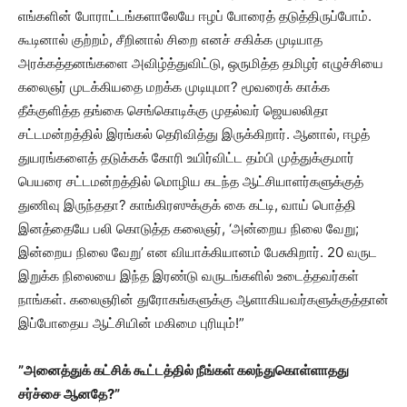
எங்களின் போராட்டங்களாலேயே ஈழப் போரைத் தடுத்திருப்போம்.
கூடினால் குற்றம், சீறினால் சிறை எனச் சகிக்க முடியாத
அரக்கத்தனங்களை அவிழ்த்துவிட்டு, ஒருமித்த தமிழர் எழுச்சியை
கலைஞர் முடக்கியதை மறக்க முடியுமா? மூவரைக் காக்க
தீக்குளித்த தங்கை செங்கொடிக்கு முதல்வர் ஜெயலலிதா
சட்டமன்றத்தில் இரங்கல் தெரிவித்து இருக்கிறார். ஆனால், ஈழத்
துயரங்களைத் தடுக்கக் கோரி உயிர்விட்ட தம்பி முத்துக்குமார்
பெயரை சட்டமன்றத்தில் மொழிய கடந்த ஆட்சியாளர்களுக்குத்
துணிவு இருந்ததா? காங்கிரஸுக்குக் கை கட்டி, வாய் பொத்தி
இனத்தையே பலி கொடுத்த கலைஞர், ‘அன்றைய நிலை வேறு;
இன்றைய நிலை வேறு’ என வியாக்கியானம் பேசுகிறார். 20 வருட
இறுக்க நிலையை இந்த இரண்டு வருடங்களில் உடைத்தவர்கள்
நாங்கள். கலைஞரின் துரோகங்களுக்கு ஆளாகியவர்களுக்குத்தான்
இப்போதைய ஆட்சியின் மகிமை புரியும்!”
”அனைத்துக் கட்சிக் கூட்டத்தில் நீங்கள் கலந்துகொள்ளாதது
சர்ச்சை ஆனதே?”