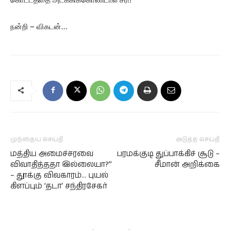
நன்றி – விகடன்…
முந்தைய செய்தி
அடுத்த செய்தி
மத்திய அமைச்சரவை
பரமக்குடி துப்பாக்கிச் சூடு –
விவாதித்ததா இல்லையா?”
– தூக்கு விவகாரம்… புயல்
கிளப்பும் ‘தடா’ சந்திரசேகர்