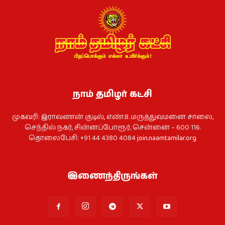
நாம் தமிழர் கட்சி
முகவரி: இராவணன் குடில், எண்.8. மருத்துவமனை சாலை,
செந்தில் நகர், சின்னப்போரூர், சென்னை – 600 116.
தொலைபேசி: +91 44 4380 4084
join.naamtamilar.org
இணைந்திருங்கள்