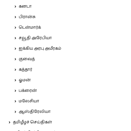
கனடா
பிரான்சு
டென்மார்க்
சவூதி அரேபியா
ஐக்கிய அரபு அமீரகம்
குவைத்
கத்தார்
ஓமன்
பக்ரைன்
மலேசியா
ஆஸ்திரேலியா
தமிழீழச் செய்திகள்