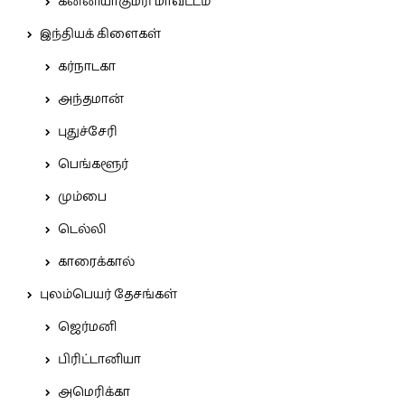
கன்னியாகுமரி மாவட்டம்
இந்தியக் கிளைகள்
கர்நாடகா
அந்தமான்
புதுச்சேரி
பெங்களூர்
மும்பை
டெல்லி
காரைக்கால்
புலம்பெயர் தேசங்கள்
ஜெர்மனி
பிரிட்டானியா
அமெரிக்கா