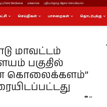
ப்பினர் சேர்க்கை
மக்களரசு
புதியதொரு தேசம் செய்வோம்!
கட்சி
செய்திகள்
பாசறைகள்
தொடர்புக்கு
ோடு மாவட்டம்
யம் பகுதில்
் கொலைக்களம்”
யிடப்பட்டது
69