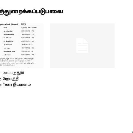
ிந்துரைக்கப்படுபவை
அம்பத்தூர்
் தொகுதி
ளர்கள் நியமனம்