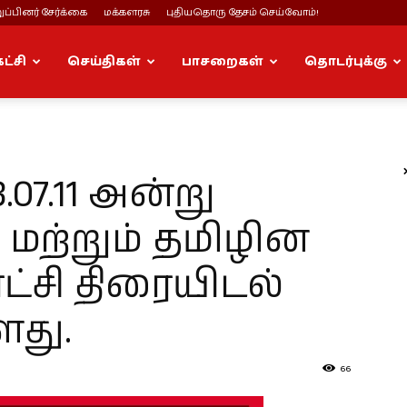
ப்பினர் சேர்க்கை
மக்களரசு
புதியதொரு தேசம் செய்வோம்!
கட்சி
செய்திகள்
பாசறைகள்
தொடர்புக்கு
7.11 அன்று
 மற்றும் தமிழின
்சி திரையிடல்
து.
66