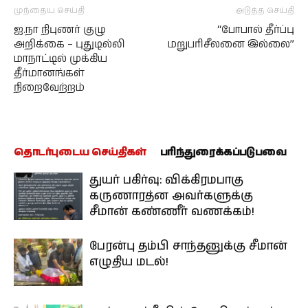
முந்தைய செய்தி
அடுத்த செய்தி
ஐ.நா நிபுணர் குழு
“போபால் தீர்ப்பு
அறிக்கை – புதுடில்லி
மறுபரிசீலனை இல்லை”
மாநாட்டில் முக்கிய
தீர்மானங்கள்
நிறைவேற்றம்
தொடர்புடைய செய்திகள்
பரிந்துரைக்கப்படுபவை
துயர் பகிர்வு: விக்கிரமபாகு
கருணாரத்ன அவர்களுக்கு
சீமான் கண்ணீர் வணக்கம்!
பேரன்பு தம்பி சாந்தனுக்கு சீமான்
எழுதிய மடல்!