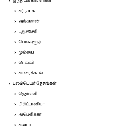
இந்தியக் கிளைகள்
கர்நாடகா
அந்தமான்
புதுச்சேரி
பெங்களூர்
மும்பை
டெல்லி
காரைக்கால்
புலம்பெயர் தேசங்கள்
ஜெர்மனி
பிரிட்டானியா
அமெரிக்கா
கனடா