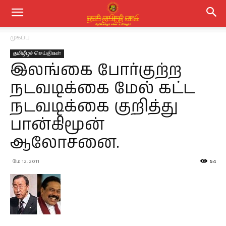
முகப்பு
தமிழீழச் செய்திகள்
இலங்கை போர்குற்ற
நடவடிக்கை மேல் கட்ட
நடவடிக்கை குறித்து
பான்கிமூன்
ஆலோசனை.
மே 12, 2011
54