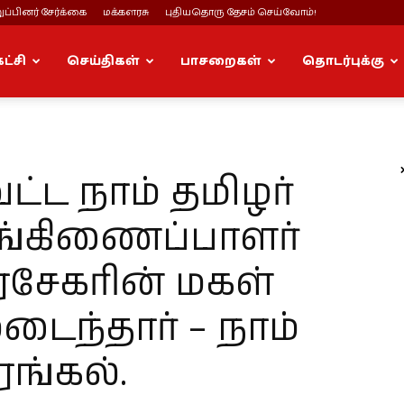
ப்பினர் சேர்க்கை
மக்களரசு
புதியதொரு தேசம் செய்வோம்!
கட்சி
செய்திகள்
பாசறைகள்
தொடர்புக்கு
ட்ட நாம் தமிழர்
ுங்கிணைப்பாளர்
ரசேகரின் மகள்
ந்தார் – நாம்
ரங்கல்.