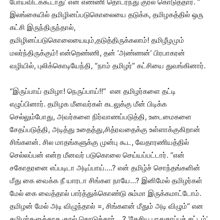
போய்விடக்கூடாது’ என எண்ணி தொடர்ந்து குரல் கொடுத்தார். ”
இலங்கையில் தமிழினப்படுகொலையை தடுக்க, தமிழகத்தில் ஒரு
கட்சி இருந்திருந்தால்,
தமிழினப்படுகொலையையும்,தடுத்திருக்கலாம்! தமிழீழமும்
மலர்ந்திருக்கும்! என்றெண்ணி, தன் ‘அண்ணன்’ பிரபாகரன்
வழியில், புலிக்கொடியேந்தி, “நாம் தமிழர்” கட்சியை துவங்கினார்.
“இருப்பாய் தமிழா! நெருப்பாய்!!” என தமிழர்களை தட்டி
எழுப்பினார். தமிழக மீனவர்கள் கடலுக்கு மீன் பிடிக்க
செல்லும்போது, அவர்களை நிர்வாணப்படுத்தி, உடைமைகளை
சேதப்படுத்தி, அடித்து உதைத்து,சித்ரவதைக்கு உள்ளாக்குகிறான்
சிங்களன். சில மாதங்களுக்கு முன்பு கூட, வேதாரணியத்தில்
செல்லப்பன் என்ற மீனவர் படுகொலை செய்யப்பட்டார். “என்
சகோதரனை எப்படிடா அடிப்பாய்….? என் தமிழ்ச் சொந்தங்களின்
மீது கை வைக்க நீ யாரடா சிங்கள நாயே…? இனிமேல் தமிழர்கள்
மேல் கை வைத்தால் பார்த்துக்கொண்டு சும்மா இருக்கமாட்டோம்.
தமிழன் மேல் அடி விழுந்தால் =, சிங்களன் மீதும் அடி விழும்” என
தமிழர்களுக்காக குரல் கொடுத்தார்….? ‘தேசிய பாதுகாப்புச் சட்டம்’