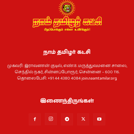
நாம் தமிழர் கட்சி
முகவரி: இராவணன் குடில், எண்.8. மருத்துவமனை சாலை,
செந்தில் நகர், சின்னப்போரூர், சென்னை – 600 116.
தொலைபேசி: +91 44 4380 4084
join.naamtamilar.org
இணைந்திருங்கள்