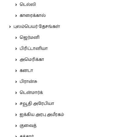
டெல்லி
காரைக்கால்
புலம்பெயர் தேசங்கள்
ஜெர்மனி
பிரிட்டானியா
அமெரிக்கா
கனடா
பிரான்சு
டென்மார்க்
சவூதி அரேபியா
ஐக்கிய அரபு அமீரகம்
குவைத்
கத்தார்