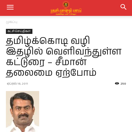
முகப்பு
கட்சி செய்திகள்
தமிழ்க்கொடி வழி
இதழில் வெளிவந்துள்ள
கட்டுரை – சீமான்
தலைமை ஏற்போம்
ஏப்ரல் 18, 2011
250