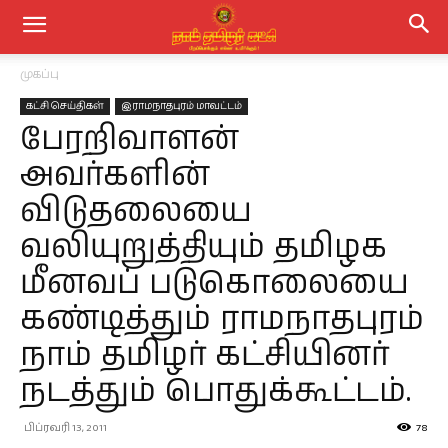
முகப்பு
கட்சி செய்திகள்
இராமநாதபுரம் மாவட்டம்
பேரறிவாளன்
அவர்களின்
விடுதலையை
வலியுறுத்தியும் தமிழக
மீனவப் படுகொலையை
கண்டித்தும் ராமநாதபுரம்
நாம் தமிழர் கட்சியினர்
நடத்தும் பொதுக்கூட்டம்.
பிப்ரவரி 13, 2011
78