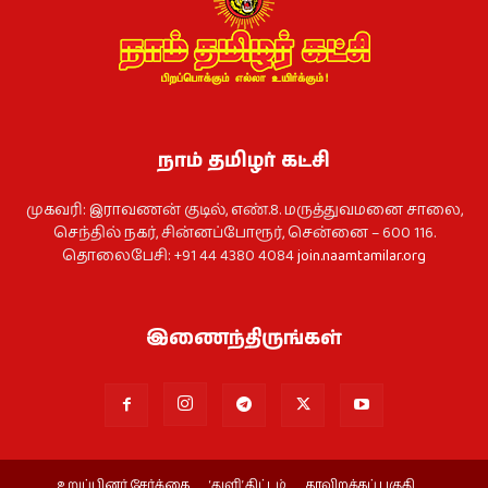
நாம் தமிழர் கட்சி
முகவரி: இராவணன் குடில், எண்.8. மருத்துவமனை சாலை,
செந்தில் நகர், சின்னப்போரூர், சென்னை – 600 116.
தொலைபேசி: +91 44 4380 4084
join.naamtamilar.org
இணைந்திருங்கள்
உறுப்பினர் சேர்க்கை
‘துளி’ திட்டம்
தரவிறக்கப் பகுதி