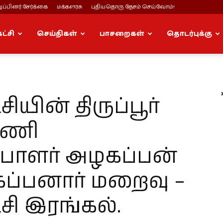
ப்பினர் சேர்க்கை
மக்களரசு
புதியதொரு தேசம் செய்வோம்!
கட்சி
செய்திகள்
பாசறைகள்
தொடர்புக்கு
சியின் திருப்பூர்
பணி
பாளர் அழகப்பன்
ப்பனார் மறைவு –
்சி இரங்கல்.