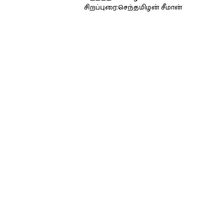
சிறப்புரை:செந்தமிழன் சீமான்