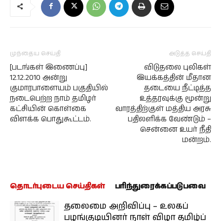
முந்தைய செய்தி
அடுத்த செய்தி
[படங்கள் இணைப்பு]
விடுதலை புலிகள்
12.12.2010 அன்று
இயக்கத்தின் மீதான
குமாரபாளையம் பகுதியில்
தடையை நீட்டித்த
நடைபெற்ற நாம் தமிழர்
உத்தரவுக்கு மூன்று
கட்சியின் கொள்கை
வாரத்திற்குள் மத்திய அரசு
விளக்க பொதுகூட்டம்.
பதிலளிக்க வேண்டும் –
சென்னை உயர் நீதி
மன்றம்.
தொடர்புடைய செய்திகள்
பரிந்துரைக்கப்படுபவை
தலைமை அறிவிப்பு – உலகப்
பழங்குடியினர் நாள் விழா தமிழ்ப்