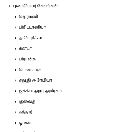
புலம்பெயர் தேசங்கள்
ஜெர்மனி
பிரிட்டானியா
அமெரிக்கா
கனடா
பிரான்சு
டென்மார்க்
சவூதி அரேபியா
ஐக்கிய அரபு அமீரகம்
குவைத்
கத்தார்
ஓமன்