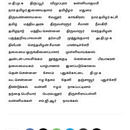
ம.தி.மு.க
திருப்பூர்
விழுப்புரம்
கன்னியாகுமரி
நாம் தமிழர் இணையதளம்
தமிழீழம்
மதுரை
திருவண்ணாமலை
வேலூர்
காங்கிரஸ்
நாம் தமிழர் கட்சி
தமிழ்
மத்திய அரசு
திருவள்ளூர்
சீமான்
நீலகிரி
தமிழ்நாடு
மத்திய சென்னை
திருவாரூர்
செந்தமிழன்
பகுத்தறிவு பாவலன்
தர்மபுரி
முத்துக்குமார்
அ.தி.மு.க
திலீபன்
செந்தமிழன் சீமான்
பாண்டிச்சேரி
தலைமை ஒருங்கினைப்பாளர்
முள்ளிவாய்க்கால்
அன்டன் பாலசிங்கம்
தூத்துக்குடி
சென்னை
பிரபாகரன்
தலைமையகம்
யாழ்பாணம்
இனப்படுகொலை
தென் சென்னை
சேலம்
புதுக்கோட்டை
தி.மு.க
வட சென்னை
ஈழ தேசம்
தேனி
தஞ்சாவூர்
புதுச்சேரி
திண்டுக்கல்
வன்னி
ஈழம்
நாகப்பட்டினம்
தந்தை பெரியார்
பெரம்பலூர்
திருச்சிராப்பள்ளி
வன்னிமக்கள்
எம்.ஜி.ஆர்
நாமக்கல்