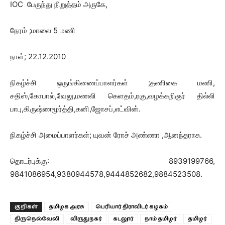
IOC பேருந்து நிறுத்தம் அருகே,
நேரம் ;மாலை 5 மணி
நாள்; 22.12.2010
நிகழ்ச்சி ஒருங்கிணைப்பாளர்கள் ;தணிகை மணி,
சதிஸ்,கோபால்,வேலு,மணலி கெளதம்,ரகு,வழக்கறிஞர் தில்லி
பாபு,கிருஷ்ணமூர்த்தி,கனி,ஜோசப்,எட்வின்.
நிகழ்ச்சி அமைப்பாளர்கள்; யுவன் ரோச் அண்ணா ,ஆனந்தராசு.
தொடர்புக்கு: 8939199766,
9841086954,9380944578,9444852682,9884523508.
குறிகள்
தமிழக அரசு
பெரியார் திராவிடர் கழகம்
திருநெல்வேலி
விருதுநகர்
கடலூர்
நாம் தமிழர்
தமிழர்