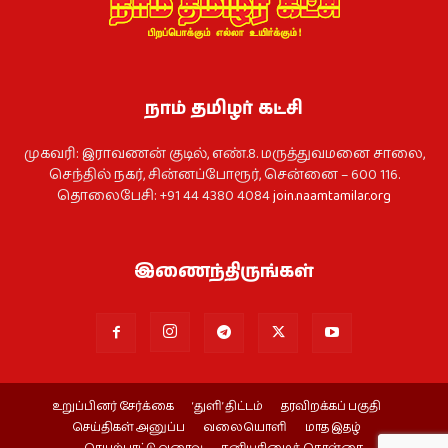
நாம் தமிழர் கட்சி
முகவரி: இராவணன் குடில், எண்.8. மருத்துவமனை சாலை,
செந்தில் நகர், சின்னப்போரூர், சென்னை – 600 116.
தொலைபேசி: +91 44 4380 4084
join.naamtamilar.org
இணைந்திருங்கள்
உறுப்பினர் சேர்க்கை
‘துளி’ திட்டம்
தரவிறக்கப் பகுதி
செய்திகள் அனுப்ப
வலையொளி
மாத இதழ்