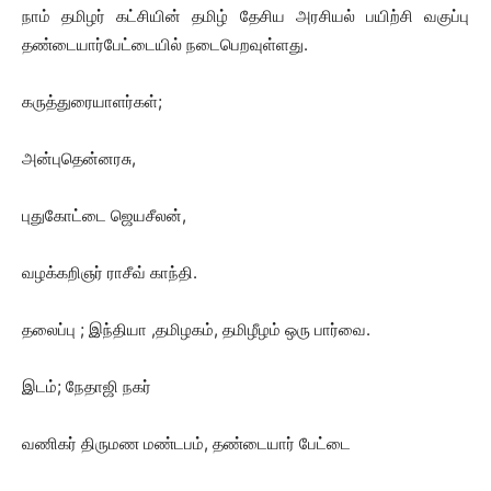
நாம் தமிழர் கட்சியின் தமிழ் தேசிய அரசியல் பயிற்சி வகுப்பு
தண்டையார்பேட்டையில் நடைபெறவுள்ளது.
கருத்துரையாளர்கள்;
அன்புதென்னரசு,
புதுகோட்டை ஜெயசீலன்,
வழக்கறிஞர் ராசீவ் காந்தி.
தலைப்பு ; இந்தியா ,தமிழகம், தமிழீழம் ஒரு பார்வை.
இடம்; நேதாஜி நகர்
வணிகர் திருமண மண்டபம், தண்டையார் பேட்டை