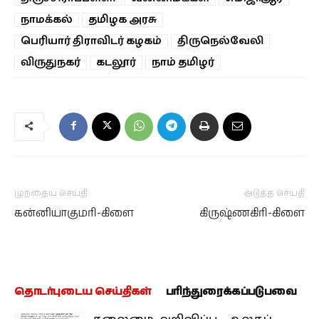
நாமக்கல்
தமிழக அரசு
பெரியார் திராவிடர் கழகம்
திருநெல்வேலி
விருதுநகர்
கடலூர்
நாம் தமிழர்
முந்தைய செய்தி
அடுத்த செய்தி
கன்னியாகுமரி-கிளை
கிருஷ்ணகிரி-கிளை
தொடர்புடைய செய்திகள்
பரிந்துரைக்கப்படுபவை