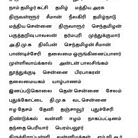
நாம் தமிழர் கட்சி
தமிழ்
மத்திய அரசு
திருவள்ளூர்
சீமான்
நீலகிரி
தமிழ்நாடு
மத்திய சென்னை
திருவாரூர்
செந்தமிழன்
பகுத்தறிவு பாவலன்
தர்மபுரி
முத்துக்குமார்
அ.தி.மு.க
திலீபன்
செந்தமிழன் சீமான்
பாண்டிச்சேரி
தலைமை ஒருங்கினைப்பாளர்
முள்ளிவாய்க்கால்
அன்டன் பாலசிங்கம்
தூத்துக்குடி
சென்னை
பிரபாகரன்
தலைமையகம்
யாழ்பாணம்
இனப்படுகொலை
தென் சென்னை
சேலம்
புதுக்கோட்டை
தி.மு.க
வட சென்னை
ஈழ தேசம்
தேனி
தஞ்சாவூர்
புதுச்சேரி
திண்டுக்கல்
வன்னி
ஈழம்
நாகப்பட்டினம்
தந்தை பெரியார்
பெரம்பலூர்
திருச்சிராப்பள்ளி
வன்னிமக்கள்
எம்.ஜி.ஆர்