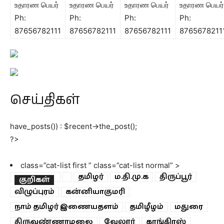
உதாரண பெயர்
உதாரண பெயர்
உதாரண பெயர்
உதாரண பெயர்
Ph:
Ph:
Ph:
Ph:
87656782111
87656782111
87656782111
8765678211
செய்திகள்
have_posts()) : $recent->the_post();
?>
class=”cat-list first ”
class=”cat-list normal”
>
தமிழர்
ம.தி.மு.க
திருப்பூர்
குறிகள்
விழுப்புரம்
கன்னியாகுமரி
நாம் தமிழர் இணையதளம்
தமிழீழம்
மதுரை
திருவண்ணாமலை
வேலூர்
காங்கிரஸ்