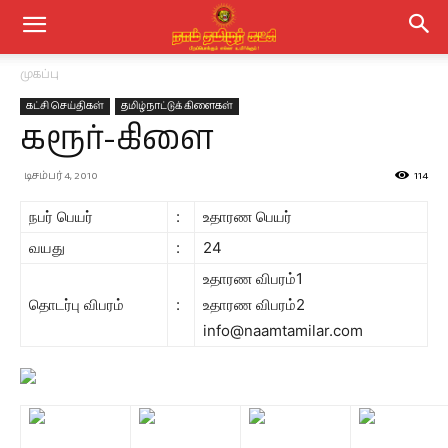
முகப்பு
கட்சி செய்திகள்
தமிழ்நாட்டுக் கிளைகள்
கரூர்-கிளை
டிசம்பர் 4, 2010
114
நபர் பெயர்
:
உதாரண பெயர்
வயது
:
24
உதாரண விபரம்1
தொடர்பு விபரம்
:
உதாரண விபரம்2
info@naamtamilar.com