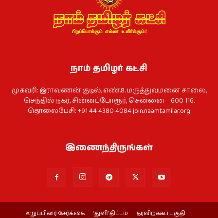
நாம் தமிழர் கட்சி
முகவரி: இராவணன் குடில், எண்.8. மருத்துவமனை சாலை,
செந்தில் நகர், சின்னப்போரூர், சென்னை – 600 116.
தொலைபேசி: +91 44 4380 4084
join.naamtamilar.org
இணைந்திருங்கள்
உறுப்பினர் சேர்க்கை
‘துளி’ திட்டம்
தரவிறக்கப் பகுதி