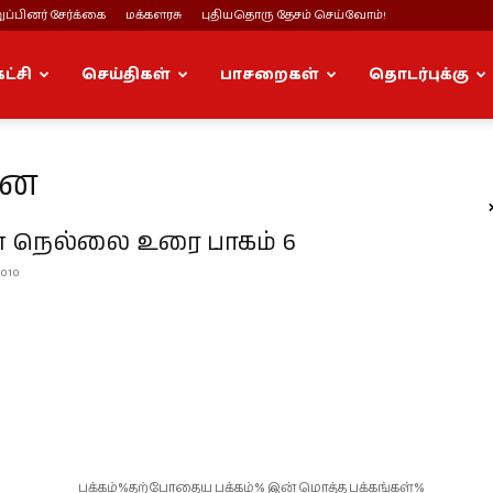
ப்பினர் சேர்க்கை
மக்களரசு
புதியதொரு தேசம் செய்வோம்!
கட்சி
செய்திகள்
பாசறைகள்
தொடர்புக்கு
னை
ன் நெல்லை உரை பாகம் 6
2010
பக்கம்%தற்போதைய பக்கம்% இன் மொத்த பக்கங்கள்%