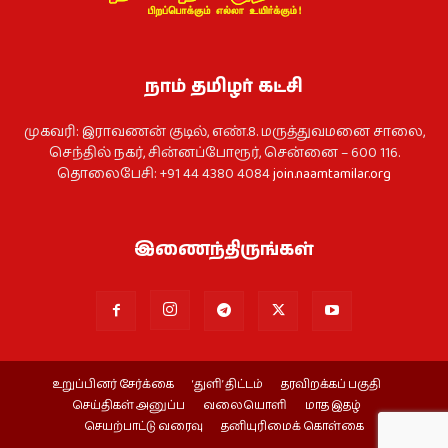
நாம் தமிழர் கட்சி
முகவரி: இராவணன் குடில், எண்.8. மருத்துவமனை சாலை,
செந்தில் நகர், சின்னப்போரூர், சென்னை – 600 116.
தொலைபேசி: +91 44 4380 4084
join.naamtamilar.org
இணைந்திருங்கள்
உறுப்பினர் சேர்க்கை
‘துளி’ திட்டம்
தரவிறக்கப் பகுதி
செய்திகள் அனுப்ப
வலையொளி
மாத இதழ்
செயற்பாட்டு வரைவு
தனியுரிமைக் கொள்கை