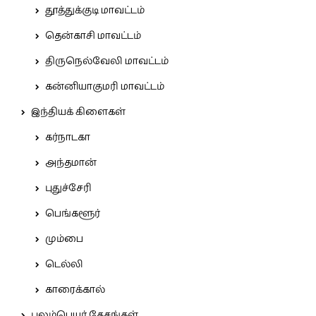
தூத்துக்குடி மாவட்டம்
தென்காசி மாவட்டம்
திருநெல்வேலி மாவட்டம்
கன்னியாகுமரி மாவட்டம்
இந்தியக் கிளைகள்
கர்நாடகா
அந்தமான்
புதுச்சேரி
பெங்களூர்
மும்பை
டெல்லி
காரைக்கால்
புலம்பெயர் தேசங்கள்