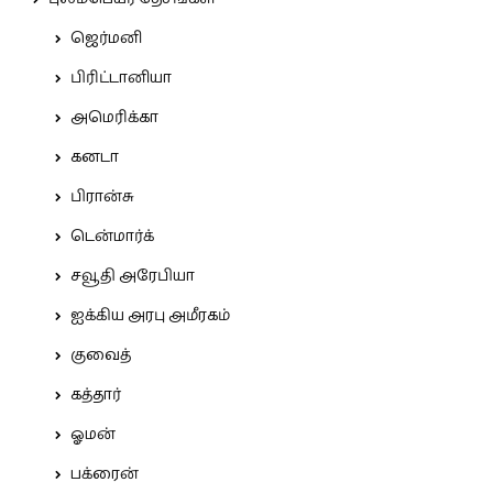
ஜெர்மனி
பிரிட்டானியா
அமெரிக்கா
கனடா
பிரான்சு
டென்மார்க்
சவூதி அரேபியா
ஐக்கிய அரபு அமீரகம்
குவைத்
கத்தார்
ஓமன்
பக்ரைன்