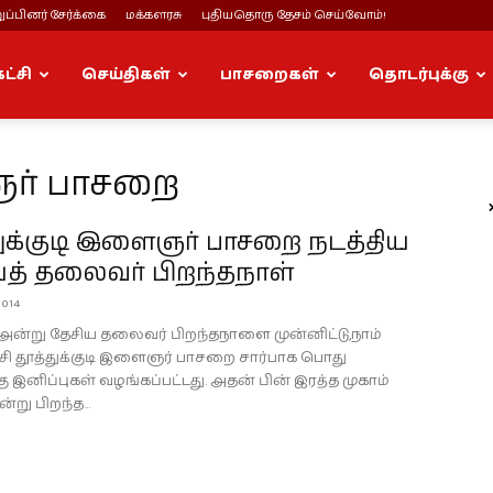
ப்பினர் சேர்க்கை
மக்களரசு
புதியதொரு தேசம் செய்வோம்!
கட்சி
செய்திகள்
பாசறைகள்
தொடர்புக்கு
ஞர் பாசறை
துக்குடி இளைஞர் பாசறை நடத்திய
யத் தலைவர் பிறந்தநாள்
2014
14 அன்று தேசிய தலைவர் பிறந்தநாளை முன்னிட்டு,நாம்
ட்சி தூத்துக்குடி இளைஞர் பாசறை சார்பாக பொது
ு இனிப்புகள் வழங்கப்பட்டது. அதன் பின் இரத்த முகாம்
்று பிறந்த...