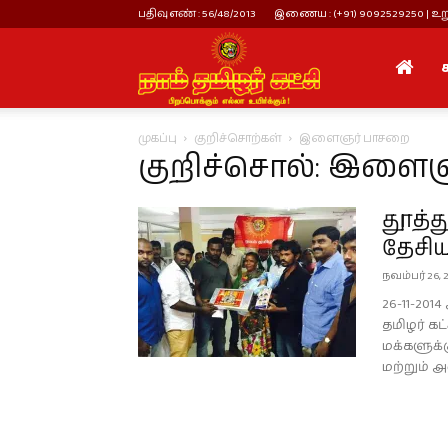
பதிவு எண் : 56/48/2013
இணைய : (+91) 9092529250 | உறு
நாம்
முகப்பு
குறிச்சொற்கள்
இளைஞர் பாசறை
தமிழர்
குறிச்சொல்: இளை
தூத்
கட்சி
தேசி
நவம்பர் 26, 
26-11-20
தமிழர் க
மக்களுக்க
மற்றும் அன