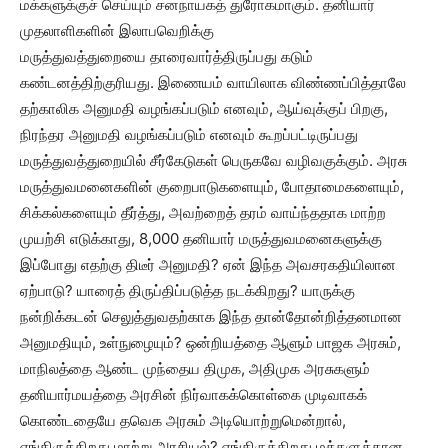
மக்களுக்குச் செய்யும் சனநாயகத் துரோகமாகும். தனியார்
முதலாளிகளின் இலாபவெறிக்கு
மருத்துவத்துறையை தாரைவார்த்திருப்பது கடும்
கண்டனத்திற்குரியது. இணையம் வாயிலாக விண்ணப்பித்தாலே
தற்காலிக அனுமதி வழங்கப்படும் எனவும், ஆய்வுக்குப் பிறகு,
நிரந்தர அனுமதி வழங்கப்படும் எனவும் கூறப்பட்டிருப்பது
மருத்துவத்துறையில் சீர்கேடுகள் பெருகவே வழிவகுக்கும். அரசு
மருத்துவமனைகளின் குறைபாடுகளையும், போதாமைகளையும்,
சிக்கல்களையும் தீர்த்து, அவற்றைத் தரம் வாய்ந்ததாக மாற்ற
முயற்சி எடுக்காது, 8,000 தனியார் மருத்துவமனைகளுக்கு
இப்போது எதற்கு திடீர் அனுமதி? ஏன் இந்த அவசரகதியிலான
ஏற்பாடு? யாரைத் திருப்திப்படுத்த நடக்கிறது? யாருக்கு
நன்றிக்கடன் செலுத்துவதற்காக இந்த தான்தோன்றித்தனமான
அனுமதியும், உள்நுழையும்? ஒன்றியத்தை ஆளும் பாஜக அரசும்,
மாநிலத்தை ஆண்ட முந்தைய திமுக, அதிமுக அரசுகளும்
தனியார்மயத்தை அரசின் நிர்வாகக்கொள்கை முடிவாகக்
கொண்டதையே தவெக அரசும் அடியொற்றுமென்றால்,
எங்கிருக்கிறது மாற்று அரசியல்? எங்கிருக்கிறது மக்களுக்கான