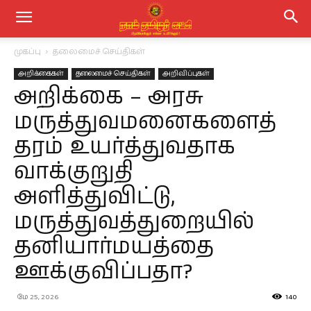
முகப்பு
தலைமைச் செய்திகள்
அறிக்கைகள்
தலைமைச் செய்திகள்
அறிவிப்புகள்
அறிக்கை – அரசு
மருத்துவமனைகளைத்
தரம் உயர்த்துவதாக
வாக்குறுதி
அளித்துவிட்டு,
மருத்துவத்துறையில்
தனியார்மயத்தை
ஊக்குவிப்பதா?
மே 25, 2026
140