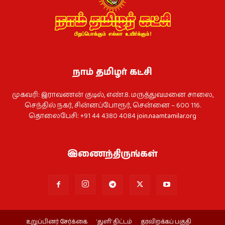
நாம் தமிழர் கட்சி
முகவரி: இராவணன் குடில், எண்.8. மருத்துவமனை சாலை,
செந்தில் நகர், சின்னப்போரூர், சென்னை – 600 116.
தொலைபேசி: +91 44 4380 4084
join.naamtamilar.org
இணைந்திருங்கள்
உறுப்பினர் சேர்க்கை
‘துளி’ திட்டம்
தரவிறக்கப் பகுதி