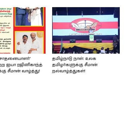
் சாதனையாளர்’
தமிழ்நாடு நாள்: உலக
்ற ஐயா ரஜினிகாந்த்
தமிழர்களுக்கு சீமான்
கு சீமான் வாழ்த்து!
நல்வாழ்த்துகள்!