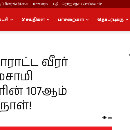
ப்பினர் சேர்க்கை
மக்களரசு
புதியதொரு தேசம் செய்வோம்!
கட்சி
செய்திகள்
பாசறைகள்
தொடர்புக்கு
ாட்ட வீரர்
மசாமி
ின் 107ஆம்
நாள்!
88