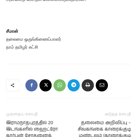
சீமான்
தலைமை ஒருங்கிணைப்பாளர்
நாம் தமிழர் கட்சி
முந்தைய செய்தி
அடுத்த செய்தி
இராமநாதபுரத்தில் 20
தலைமை அறிவிப்பு –
இடங்களில் ஹைட்ரோ
சிவகங்கை காரைக்குடி
கார்பன் சோதனைக்
மண்டலம் (காரைக்குடி