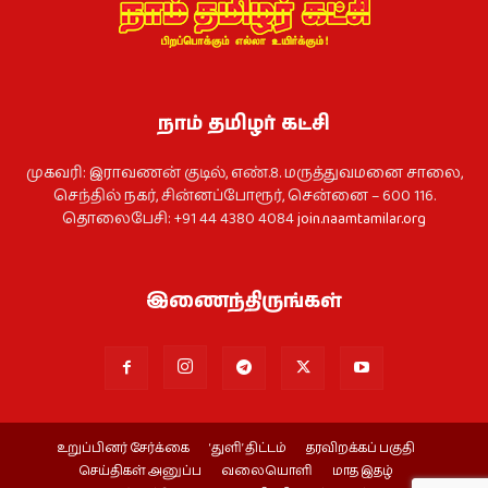
நாம் தமிழர் கட்சி
முகவரி: இராவணன் குடில், எண்.8. மருத்துவமனை சாலை,
செந்தில் நகர், சின்னப்போரூர், சென்னை – 600 116.
தொலைபேசி: +91 44 4380 4084
join.naamtamilar.org
இணைந்திருங்கள்
உறுப்பினர் சேர்க்கை
‘துளி’ திட்டம்
தரவிறக்கப் பகுதி
செய்திகள் அனுப்ப
வலையொளி
மாத இதழ்