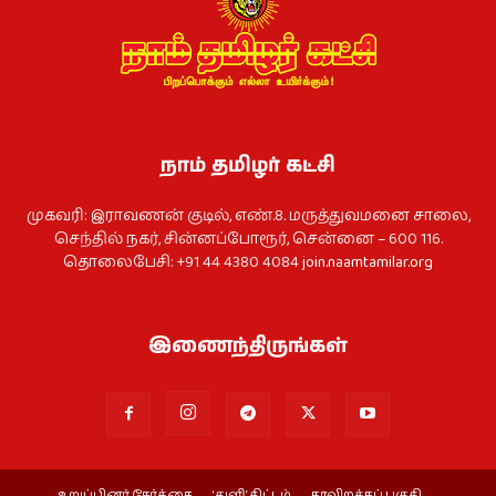
நாம் தமிழர் கட்சி
முகவரி: இராவணன் குடில், எண்.8. மருத்துவமனை சாலை,
செந்தில் நகர், சின்னப்போரூர், சென்னை – 600 116.
தொலைபேசி: +91 44 4380 4084
join.naamtamilar.org
இணைந்திருங்கள்
உறுப்பினர் சேர்க்கை
‘துளி’ திட்டம்
தரவிறக்கப் பகுதி