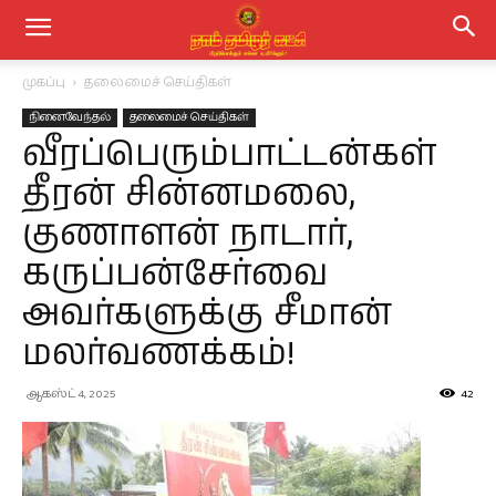
முகப்பு
தலைமைச் செய்திகள்
நினைவேந்தல்
தலைமைச் செய்திகள்
வீரப்பெரும்பாட்டன்கள்
தீரன் சின்னமலை,
குணாளன் நாடார்,
கருப்பன்சேர்வை
அவர்களுக்கு சீமான்
மலர்வணக்கம்!
ஆகஸ்ட் 4, 2025
42