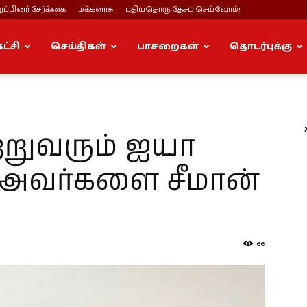
ப்பினர் சேர்க்கை
மக்களரசு
புதியதொரு தேசம் செய்வோம்!
கட்சி
செய்திகள்
பாசறைகள்
தொடர்புக்கு
ற்றுவரும் ஐயா
அவர்களை சீமான்
!
66