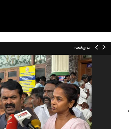
1
என்ற 18