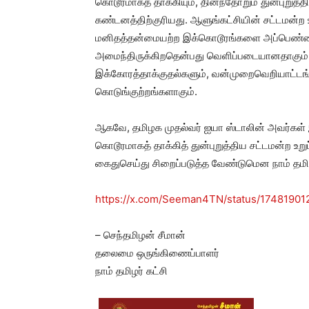
கொடூரமாகத் தாக்கியும், தினந்தோறும் துன்புறுத்தி
கண்டனத்திற்குரியது. ஆளுங்கட்சியின் சட்டமன்ற உ
மனிதத்தன்மையற்ற இக்கொடூரங்களை அப்பெண்ணின
அமைந்திருக்கிறதென்பது வெளிப்படையானதாகும். எள
இக்கோரத்தாக்குதல்களும், வன்முறைவெறியாட்டங்
கொடுங்குற்றங்களாகும்.
ஆகவே, தமிழக முதல்வர் ஐயா ஸ்டாலின் அவர்கள்
கொடூரமாகத் தாக்கித் துன்புறுத்திய சட்டமன்ற உ
கைதுசெய்து சிறைப்படுத்த வேண்டுமென நாம் தமிழர்
https://x.com/Seeman4TN/status/1748190
– செந்தமிழன் சீமான்
தலைமை ஒருங்கிணைப்பாளர்
நாம் தமிழர் கட்சி