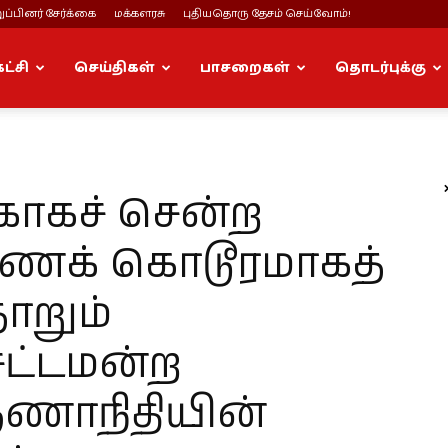
ப்பினர் சேர்க்கை
மக்களரசு
புதியதொரு தேசம் செய்வோம்!
கட்சி
செய்திகள்
பாசறைகள்
தொடர்புக்கு
காகச் சென்ற
க் கொடூரமாகத்
தோறும்
 சட்டமன்ற
ருணாநிதியின்