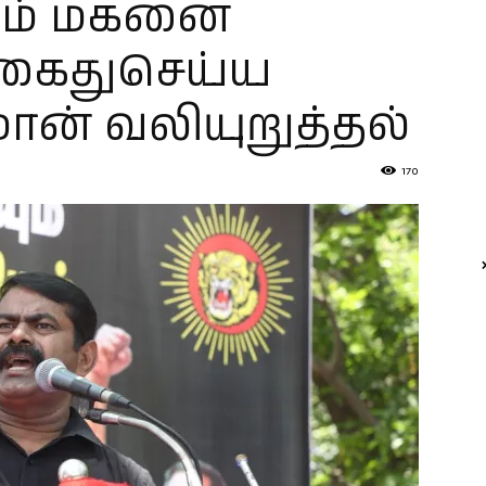
றும் மகனை
கைதுசெய்ய
ீமான் வலியுறுத்தல்
170