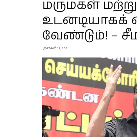
மருமகள் மற்
உடனடியாகக் 
வேண்டும்! – ச
ஜனவரி 19, 2024