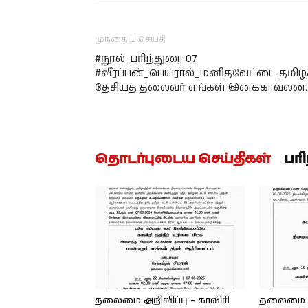
முந்தைய செய்தி
#நூல்_பரிந்துரை 07
#வீரப்பன்_பெயரால்_மனிதவேட்டை தமிழ்
தேசியத் தலைவர் எங்கள் இனக்காவலன்…
தொடர்புடைய செய்திகள்
பர
தலைமை அறிவிப்பு – காவிரி
தலைமை அற