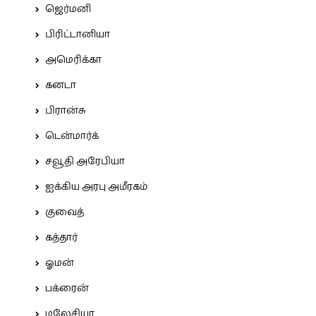
ஜெர்மனி
பிரிட்டானியா
அமெரிக்கா
கனடா
பிரான்சு
டென்மார்க்
சவூதி அரேபியா
ஐக்கிய அரபு அமீரகம்
குவைத்
கத்தார்
ஓமன்
பக்ரைன்
மலேசியா