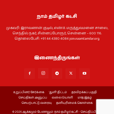
நாம் தமிழர் கட்சி
முகவரி: இராவணன் குடில், எண்.8. மருத்துவமனை சாலை,
செந்தில் நகர், சின்னப்போரூர், சென்னை – 600 116.
தொலைபேசி: +91 44 4380 4084
join.naamtamilar.org
இணைந்திருங்கள்
உறுப்பினர் சேர்க்கை
‘துளி’ திட்டம்
தரவிறக்கப் பகுதி
செய்திகள் அனுப்ப
வலையொளி
மாத இதழ்
செயற்பாட்டு வரைவு
தனியுரிமைக் கொள்கை
© 2026 ஆக்கமும் பேணலும்: நாம் தமிழர் கட்சி - செய்திப்பிரிவு