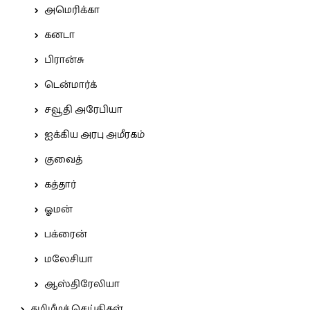
அமெரிக்கா
கனடா
பிரான்சு
டென்மார்க்
சவூதி அரேபியா
ஐக்கிய அரபு அமீரகம்
குவைத்
கத்தார்
ஓமன்
பக்ரைன்
மலேசியா
ஆஸ்திரேலியா
தமிழீழச் செய்திகள்