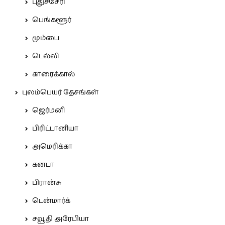
புதுச்சேரி
பெங்களூர்
மும்பை
டெல்லி
காரைக்கால்
புலம்பெயர் தேசங்கள்
ஜெர்மனி
பிரிட்டானியா
அமெரிக்கா
கனடா
பிரான்சு
டென்மார்க்
சவூதி அரேபியா