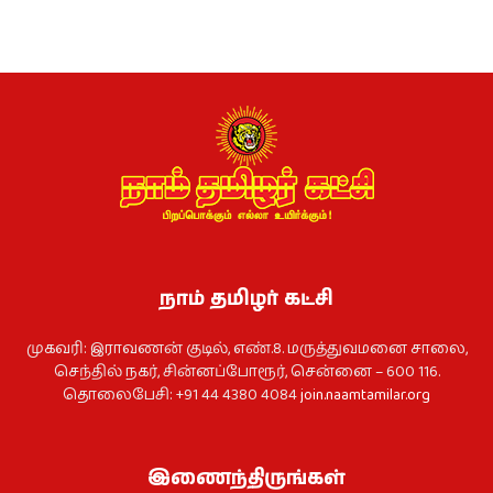
நாம் தமிழர் கட்சி
முகவரி: இராவணன் குடில், எண்.8. மருத்துவமனை சாலை,
செந்தில் நகர், சின்னப்போரூர், சென்னை – 600 116.
தொலைபேசி: +91 44 4380 4084
join.naamtamilar.org
இணைந்திருங்கள்