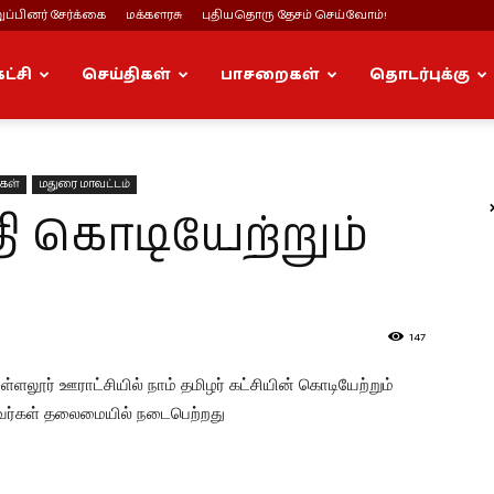
ப்பினர் சேர்க்கை
மக்களரசு
புதியதொரு தேசம் செய்வோம்!
கட்சி
செய்திகள்
பாசறைகள்
தொடர்புக்கு
ுகள்
மதுரை மாவட்டம்
ி கொடியேற்றும்
147
ெள்ளலூர் ஊராட்சியில் நாம் தமிழர் கட்சியின் கொடியேற்றும்
வர்கள் தலைமையில் நடைபெற்றது