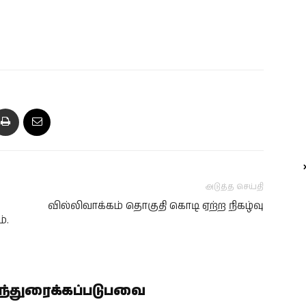
அடுத்த செய்தி
வில்லிவாக்கம் தொகுதி கொடி ஏற்ற நிகழ்வு
்.
ிந்துரைக்கப்படுபவை