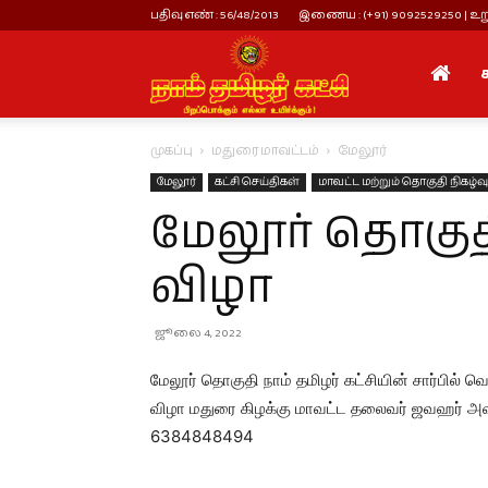
பதிவு எண் : 56/48/2013
இணைய : (+91) 9092529250 | உறு
நாம்
முகப்பு
மதுரை மாவட்டம்
மேலூர்
தமிழர்
மேலூர்
கட்சி செய்திகள்
மாவட்ட மற்றும் தொகுதி நிகழ்வ
மேலூர் தொகுத
கட்சி
விழா
ஜூலை 4, 2022
மேலூர் தொகுதி நாம் தமிழர் கட்சியின் சார்பில் வ
விழா மதுரை கிழக்கு மாவட்ட தலைவர் ஜவஹர் அ
6384848494